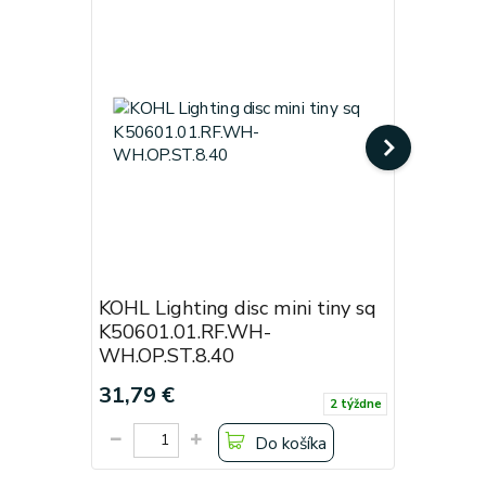
KOHL Lighting disc mini tiny sq
KOHL Lig
K50601.01.RF.WH-
White
WH.OP.ST.8.40
Cena od:
31,79 €
19,38 €
2 týždne
Do košíka