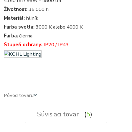
4150 lm / 56W - 4800 lm
Životnosť:
35 000 h.
Materiál:
hliník
Farba svetla:
3000 K alebo 4000 K
Farba:
čierna
Stupeň ochrany:
IP20 / IP43
led panel, led panely - kruhove, okruhle, kruhova, okruhla, kruh, kruhy, podhľadové - zabudovateľné -
zápustné - svetla, svetlo, osvetlenie, svietidlo, svietidla
Pôvod tovaru
Súvisiaci tovar
5