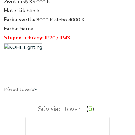
Životnosť:
35 000 h.
Materiál:
hliník
Farba svetla:
3000 K alebo 4000 K
Farba:
čierna
Stupeň ochrany:
IP20 / IP43
led panel, led panely - kruhove, okruhle, kruhova, okruhla, kruh, kruhy, podhľadové - zabudovateľné -
zápustné - svetla, svetlo, osvetlenie, svietidlo, svietidla
Pôvod tovaru
Súvisiaci tovar
5