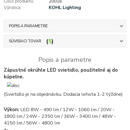
Číslo produktu:
20016
Výrobca:
KOHL Lighting
POPIS A PARAMETRE
5
SÚVISIACI TOVAR
Popis a parametre
Zápustné okrúhle LED svietidlo, použiteľné aj do
kúpeľne.
(Svietidlo je na objednávku. Dodacia lehota 1-2 týždne)
Výkon:
LED 8W - 490 lm / 12W - 1060 lm / 20W -
1800 lm / 24W - 2350 lm / 36W - 3400 lm / 48W -
4150 lm / 56W - 4800 lm