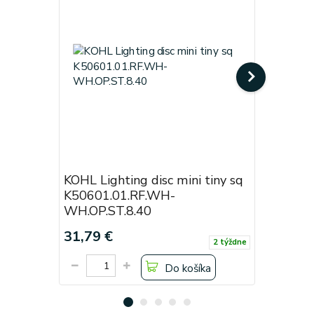
KOHL Lighting disc mini tiny sq
KOHL Lig
K50601.01.RF.WH-
White
WH.OP.ST.8.40
Cena od:
31,79 €
19,38 €
2 týždne
Do košíka