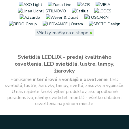
»
Všetky značky na e-shope
Svietidlá LEDLUX - predaj kvalitného
osvetlenia, LED svietidlá, lustre, lampy,
žiarovky
Ponúkame
interiérové
a
vonkajšie
osvetlenie
, LED
svietidlá, lustre, žiarovky, lampy, svetlá, zásuvky a vypínače.
U nás nájdete široký výber produktov, ako aj odborné
poradenstvo, návrhy svietidiel, montáž - všetko ohľadom
osvetlenia na jednom mieste.