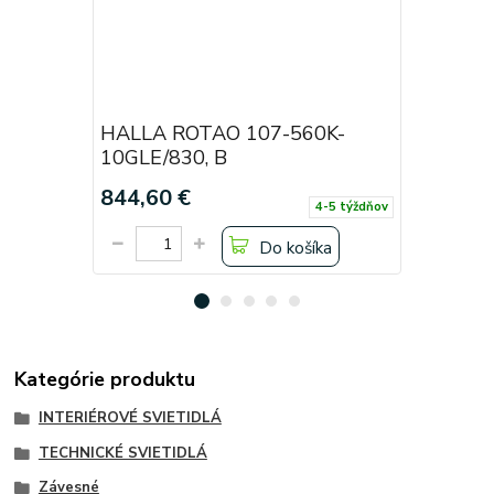
HALLA ROTAO 107-560K-
HALLA R
10GLE/830, B
10GLE/83
844,60 €
844,60 
4-5 týždňov
Do košíka
Kategórie produktu
INTERIÉROVÉ SVIETIDLÁ
TECHNICKÉ SVIETIDLÁ
Závesné