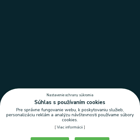
Nastavenie ochrany súkromia
Súhlas s používaním cookies
Pre správne fungovanie webu, k poskytovaniu služieb,
personalizáciu reklám a analýzu návštevnosti používame súbory
cookies.
[
Viac informácii
]
Nastavenie ochrany súkromia