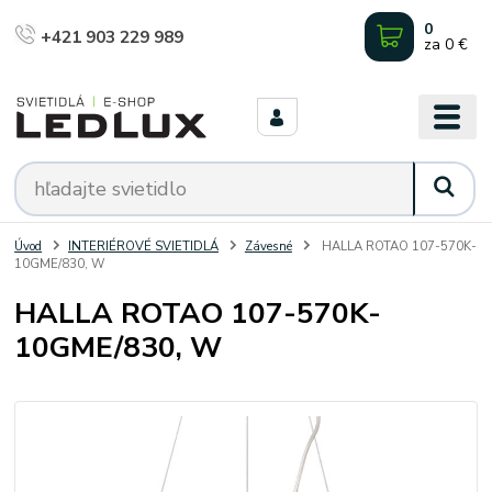
0
+421 903 229 989
za
0 €
Úvod
INTERIÉROVÉ SVIETIDLÁ
Závesné
HALLA ROTAO 107-570K-
10GME/830, W
HALLA ROTAO 107-570K-
10GME/830, W