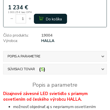
1 234 €
1 003,25 €
bez DPH
Do košíka
Číslo produktu:
19004
Výrobca:
HALLA
POPIS A PARAMETRE
5
SÚVISIACI TOVAR
Popis a parametre
Dizajnové závesné LED svietidlo s priamym
osvetlením od českého výrobcu HALLA.
možnosť objednať aj s nepriamym osvetlením