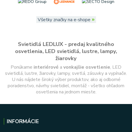
»
Všetky značky na e-shope
Svietidlá LEDLUX - predaj kvalitného
osvetlenia, LED svietidlá, lustre, lampy,
žiarovky
Ponúkame
interiérové
a
vonkajšie
osvetlenie
, LED
svietidlá, lustre, žiarovky, lampy, svetlá, zásuvky a vypínače.
U nás nájdete široký výber produktov, ako aj odborné
poradenstvo, návrhy svietidiel, montáž - všetko ohľadom
osvetlenia na jednom mieste.
INFORMÁCIE