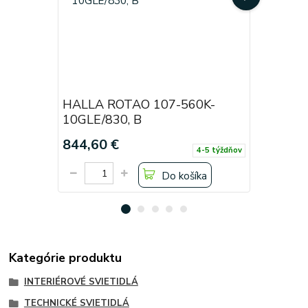
HALLA ROTAO 107-560K-
HALLA R
10GLE/830, B
10GLE/8
844,60 €
844,60 
4-5 týždňov
Do košíka
Kategórie produktu
INTERIÉROVÉ SVIETIDLÁ
TECHNICKÉ SVIETIDLÁ