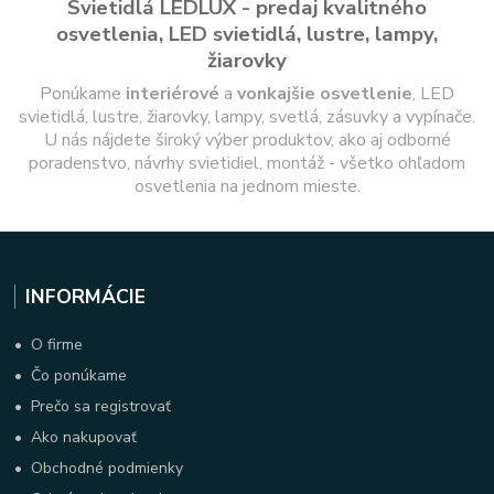
Svietidlá LEDLUX - predaj kvalitného
osvetlenia, LED svietidlá, lustre, lampy,
žiarovky
Ponúkame
interiérové
a
vonkajšie
osvetlenie
, LED
svietidlá, lustre, žiarovky, lampy, svetlá, zásuvky a vypínače.
U nás nájdete široký výber produktov, ako aj odborné
poradenstvo, návrhy svietidiel, montáž - všetko ohľadom
osvetlenia na jednom mieste.
INFORMÁCIE
•
O firme
•
Čo ponúkame
•
Prečo sa registrovať
•
Ako nakupovať
•
Obchodné podmienky