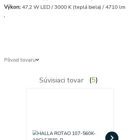
Výkon:
47,2 W LED / 3000 K (teplá biela) / 4710 lm
kruhove, okruhle, kruhova, okruhla, kruh, kruhy, svietidla, svietidlo, lampa, lampy, osvetlenie, svetlo,
svetla
Pôvod tovaru
Súvisiaci tovar
5