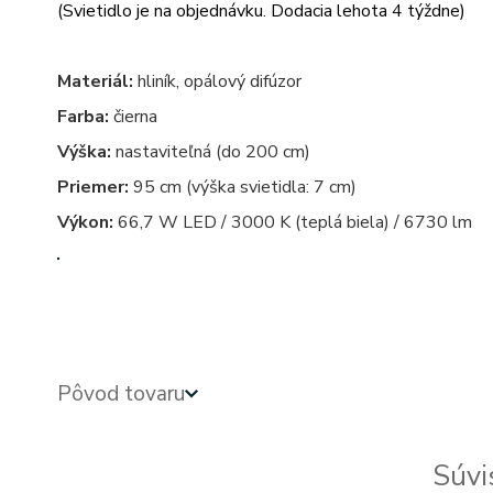
(Svietidlo je na objednávku. Dodacia lehota 4 týždne)
Materiál:
hliník, opálový difúzor
Farba:
čierna
Výška:
nastaviteľná (do 200 cm)
Priemer:
95 cm (výška svietidla: 7 cm)
Výkon:
66,7 W LED / 3000 K (teplá biela) / 6730 lm
kruhove, okruhle, kruhova, okruhla, kruh, kruhy, svietidla, svietidlo, lampa, lampy, osvetlenie, svetl
Pôvod tovaru
Súvi