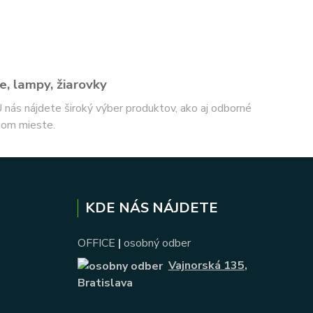
e, lampy, žiarovky
 U nás nájdete široký výber produktov, ako aj odborné
nom mieste.
KDE NÁS NÁJDETE
OFFICE
|
osobný odber
Vajnorská 135
,
Bratislava