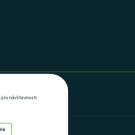
alýzu návštevnosti
nia