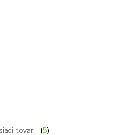
o, svetla
siaci tovar
5