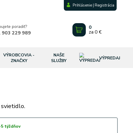
Prihlásenie | Registrácia
bujete poradiť?
0
za
0 €
 903 229 989
VÝROBCOVIA -
NAŠE
VÝPREDAJ
ZNAČKY
SLUŽBY
svietidlo.
-5 týždňov