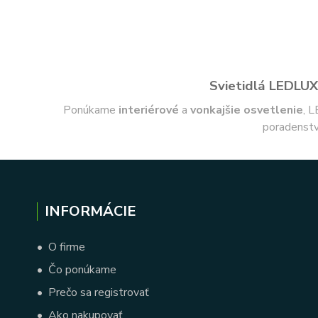
Svietidlá LEDLUX 
Ponúkame
interiérové
a
vonkajšie
osvetlenie
, L
poradenstv
INFORMÁCIE
•
O firme
•
Čo ponúkame
•
Prečo sa registrovať
•
Ako nakupovať