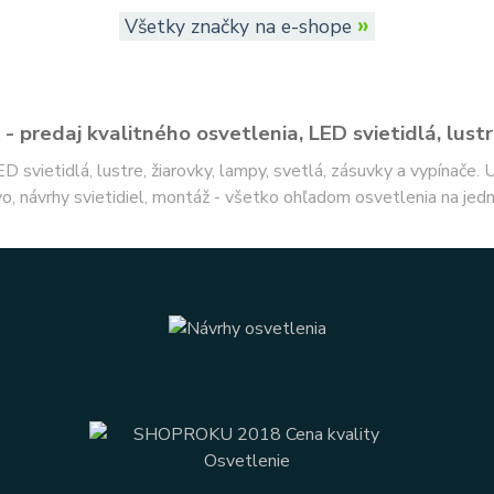
»
Všetky značky na e-shope
- predaj kvalitného osvetlenia, LED svietidlá, lustr
ED svietidlá, lustre, žiarovky, lampy, svetlá, zásuvky a vypínače.
o, návrhy svietidiel, montáž - všetko ohľadom osvetlenia na jed