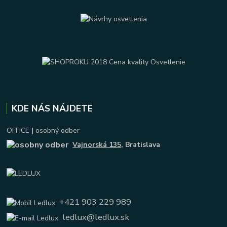
KDE NÁS NÁJDETE
OFFICE
|
osobný odber
Vajnorská 135
, Bratislava
+421 903 229 989
ledlux@ledlux.sk