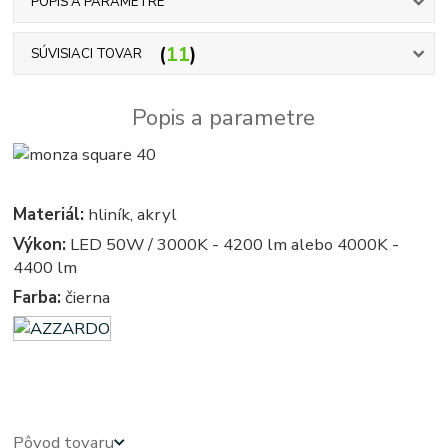
POPIS A PARAMETRE
11
SÚVISIACI TOVAR
Popis a parametre
Materiál:
hliník, akryl
Výkon:
LED 50W / 3000K - 4200 lm alebo 4000K -
4400 lm
Farba:
čierna
azardo
Pôvod tovaru