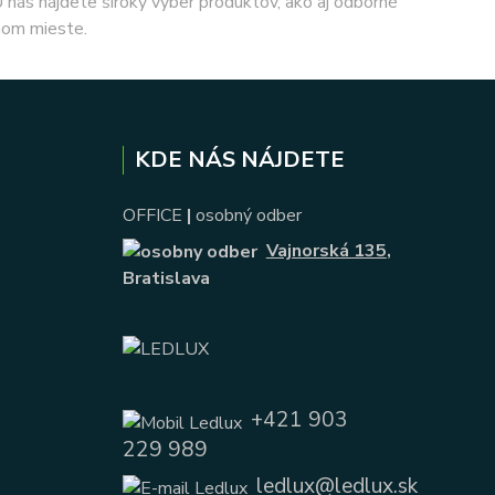
 U nás nájdete široký výber produktov, ako aj odborné
nom mieste.
KDE NÁS NÁJDETE
OFFICE
|
osobný odber
Vajnorská 135
,
Bratislava
+421 903
229 989
ledlux@ledlux.sk