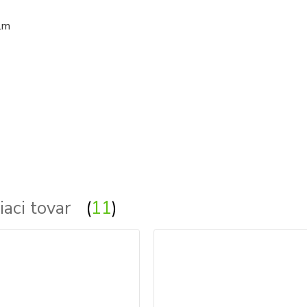
lm
iaci tovar
11