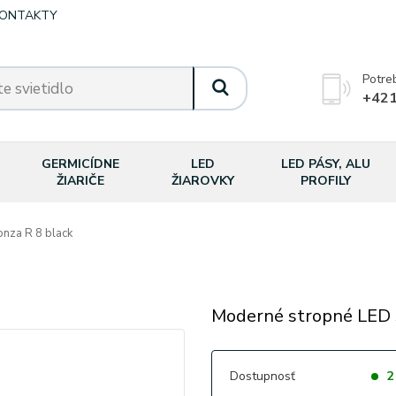
ONTAKTY
Potre
+421
GERMICÍDNE
LED
LED PÁSY, ALU
ŽIARIČE
ŽIAROVKY
PROFILY
za R 8 black
Moderné stropné LED s
Dostupnosť
2