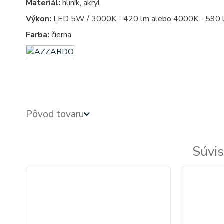
Materiál:
hliník, akryl
Výkon:
LED 5W / 3000K - 420 lm alebo 4000K - 590 
Farba:
čierna
azardo
Pôvod tovaru
Súvis