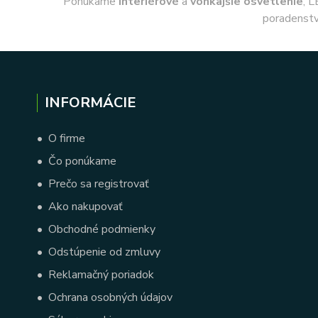
Ponúkame
interiérové
a
vonkajšie
osvetlenie
, L
poradenstv
INFORMÁCIE
•
O firme
•
Čo ponúkame
•
Prečo sa registrovať
•
Ako nakupovať
•
Obchodné podmienky
•
Odstúpenie od zmluvy
•
Reklamačný poriadok
•
Ochrana osobných údajov