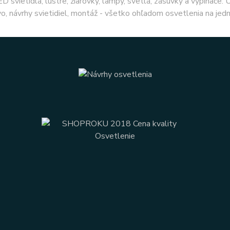
ED svietidlá, lustre, žiarovky, lampy, svetlá, zásuvky a vypínače.
o, návrhy svietidiel, montáž - všetko ohľadom osvetlenia na jed