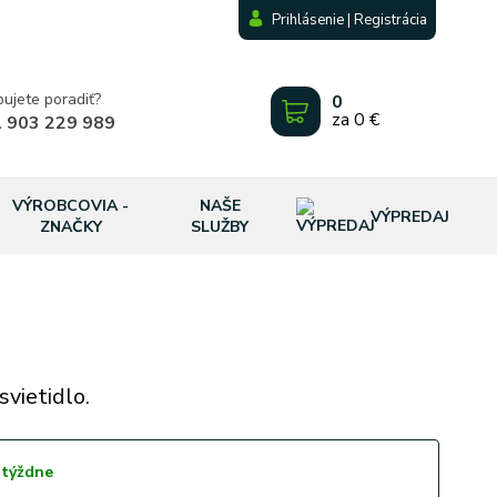
Prihlásenie | Registrácia
bujete poradiť?
0
za
0 €
 903 229 989
VÝROBCOVIA -
NAŠE
VÝPREDAJ
ZNAČKY
SLUŽBY
vietidlo.
 týždne