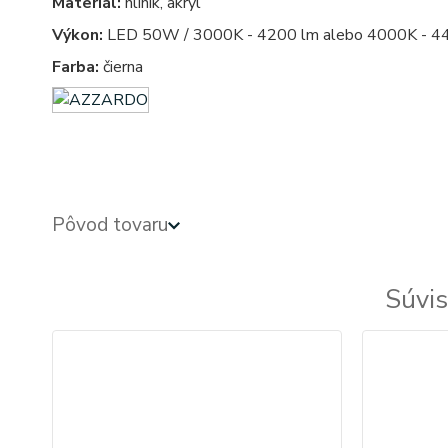
Materiál:
hliník, akryl
Výkon:
LED 50W / 3000K - 4200 lm alebo 4000K - 4
Farba:
čierna
azardo
Pôvod tovaru
Súvis