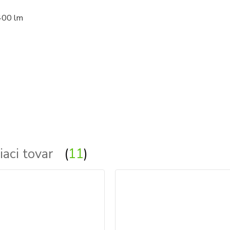
400 lm
iaci tovar
11