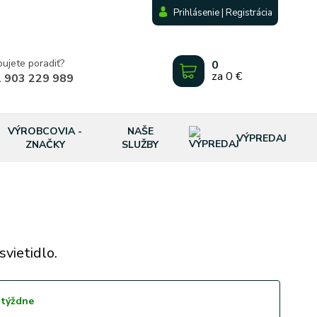
Prihlásenie | Registrácia
bujete poradiť?
0
za
0 €
 903 229 989
VÝROBCOVIA -
NAŠE
VÝPREDAJ
ZNAČKY
SLUŽBY
vietidlo.
 týždne