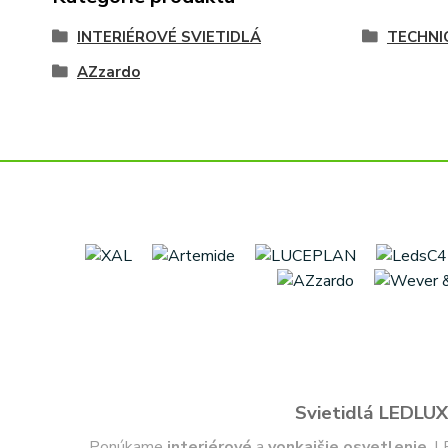
INTERIÉROVÉ SVIETIDLÁ
TECHNI
AZzardo
Svietidlá LEDLUX 
Ponúkame
interiérové
a
vonkajšie
osvetlenie
, L