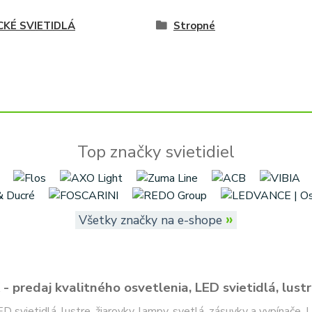
CKÉ SVIETIDLÁ
Stropné
Top značky svietidiel
»
Všetky značky na e-shope
- predaj kvalitného osvetlenia, LED svietidlá, lustr
ED svietidlá, lustre, žiarovky, lampy, svetlá, zásuvky a vypínače.