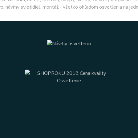
o, návrhy svietidiel, montáž - všetko ohľadom osvetlenia na jed