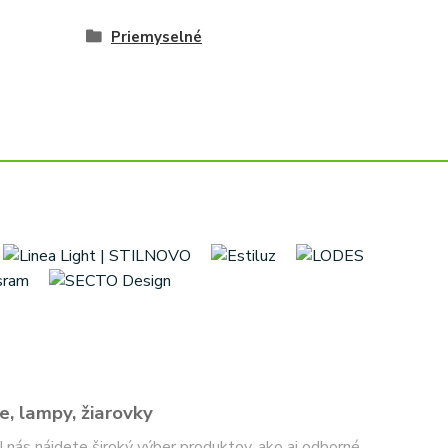
Priemyselné
e, lampy, žiarovky
 U nás nájdete široký výber produktov, ako aj odborné