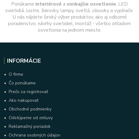
Ponúkame
interiérové
a
vonkajšie
osvetlenie
, LED
svietidlá, lustre, žiarovky, lampy, svetlá, zásuvky a vypínače.
U nás nájdete široký výber produktov, ako aj odborné
poradenstvo, návrhy svietidiel, montáž - všetko ohľadom
osvetlenia na jednom mieste.
INFORMÁCIE
•
O firme
•
Čo ponúkame
•
Prečo sa registrovať
•
Ako nakupovať
•
Obchodné podmienky
•
Odstúpenie od zmluvy
•
Reklamačný poriadok
•
Ochrana osobných údajov