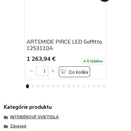
ARTEMIDE PIRCE LED Soffitto
ARTEMID
1253110A
124001
1 263,94 €
403,28 
4-5 týždňov
Do košíka
Kategórie produktu
INTERIÉROVÉ SVIETIDLÁ
Závesné