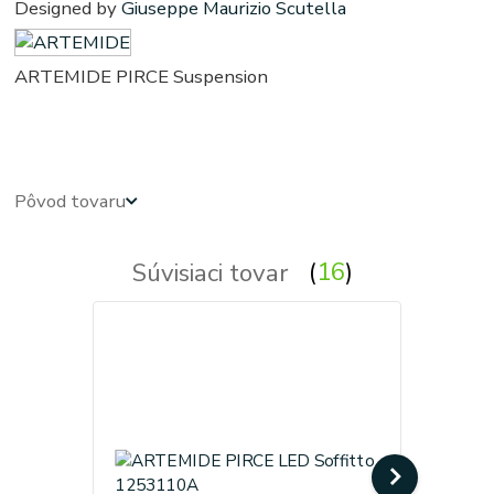
Designed by
Giuseppe Maurizio Scutella
ARTEMIDE PIRCE Suspension
pierce - price - prise - pierce - pierse
-
pirse - pyrse - pyrce
Pôvod tovaru
Súvisiaci tovar
16