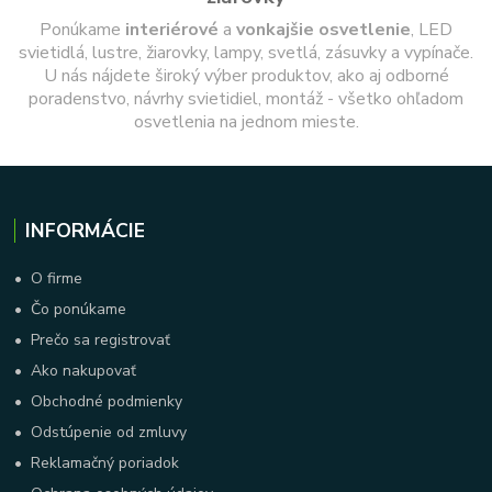
Ponúkame
interiérové
a
vonkajšie
osvetlenie
, LED
svietidlá, lustre, žiarovky, lampy, svetlá, zásuvky a vypínače.
U nás nájdete široký výber produktov, ako aj odborné
poradenstvo, návrhy svietidiel, montáž - všetko ohľadom
osvetlenia na jednom mieste.
INFORMÁCIE
•
O firme
•
Čo ponúkame
•
Prečo sa registrovať
•
Ako nakupovať
•
Obchodné podmienky
•
Odstúpenie od zmluvy
•
Reklamačný poriadok