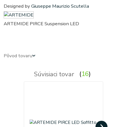
Designed by
Giuseppe Maurizio Scutella
ARTEMIDE PIRCE Suspension LED
pierce - price - prise - pierce - pierse
-
pirse - pyrse - pyrce
Pôvod tovaru
Súvisiaci tovar
16