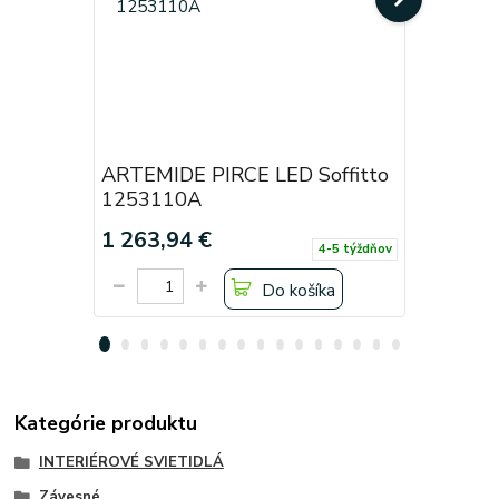
ARTEMIDE PIRCE LED Soffitto
ARTEMID
1253110A
124001
1 263,94 €
403,28 
4-5 týždňov
Do košíka
Kategórie produktu
INTERIÉROVÉ SVIETIDLÁ
Závesné