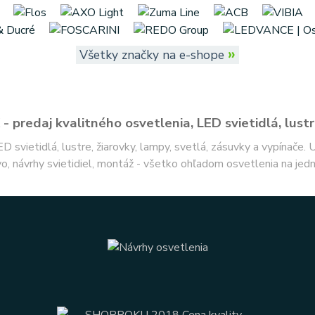
»
Všetky značky na e-shope
- predaj kvalitného osvetlenia, LED svietidlá, lustr
ED svietidlá, lustre, žiarovky, lampy, svetlá, zásuvky a vypínače.
o, návrhy svietidiel, montáž - všetko ohľadom osvetlenia na jed