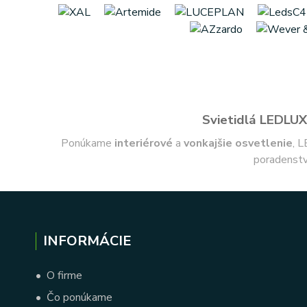
Svietidlá LEDLUX 
Ponúkame
interiérové
a
vonkajšie
osvetlenie
, L
poradenstv
INFORMÁCIE
•
O firme
•
Čo ponúkame