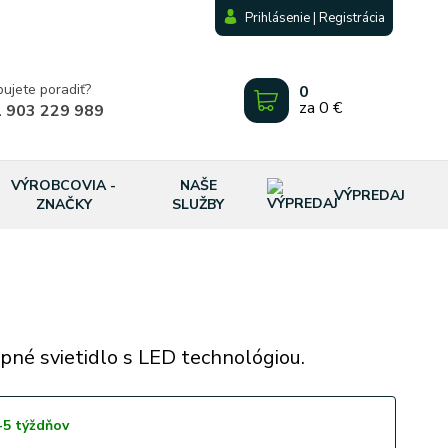
Prihlásenie | Registrácia
bujete poradiť?
0
za
0 €
 903 229 989
VÝROBCOVIA -
NAŠE
VÝPREDAJ
ZNAČKY
SLUŽBY
pné svietidlo s LED technológiou.
-5 týždňov