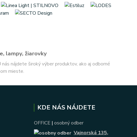
e, lampy, žiarovky
 U nás nájdete široký výber produktov, ako aj odborné
nom mieste.
KDE NÁS NÁJDETE
OFFICE
|
osobný odber
Vajnorská 135
,