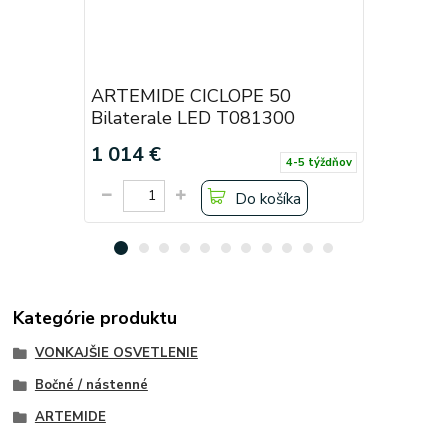
ARTEMIDE CICLOPE 50
ARTEMID
Bilaterale LED T081300
Bilatera
1 014 €
1 014 €
4-5 týždňov
Do košíka
Kategórie produktu
VONKAJŠIE OSVETLENIE
Bočné / nástenné
ARTEMIDE