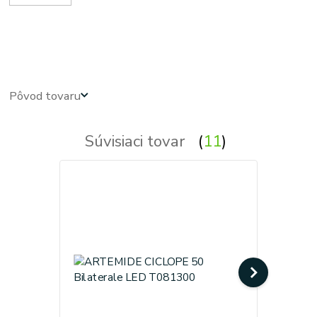
Exterierove svietidla - exterierove vonkajsie osvetlenie, svietidlo - vonkajsie svietidla - exterierove
vonkajsie svetla, svetlo, lampy - exterierova lampa
Pôvod tovaru
Súvisiaci tovar
11