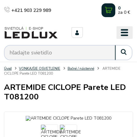
0
+421 903 229 989
za
0 €
Úvod
VONKAJŠIE OSVETLENIE
Bočné / nástenné
ARTEMIDE
CICLOPE Parete LED T081200
ARTEMIDE CICLOPE Parete LED
T081200