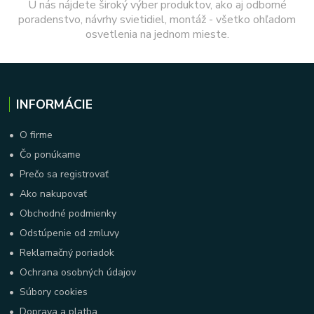
U nás nájdete široký výber produktov, ako aj odborné
poradenstvo, návrhy svietidiel, montáž - všetko ohľadom
osvetlenia na jednom mieste.
INFORMÁCIE
•
O firme
•
Čo ponúkame
•
Prečo sa registrovať
•
Ako nakupovať
•
Obchodné podmienky
•
Odstúpenie od zmluvy
•
Reklamačný poriadok
•
Ochrana osobných údajov
•
Súbory cookies
•
Doprava a platba