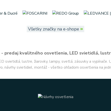
»
Všetky značky na e-shope
- predaj kvalitného osvetlenia, LED svietidlá, lustr
ED svietidlá, lustre, žiarovky, lampy, svetlá, zásuvky a vypínače.
o, návrhy svietidiel, montáž - všetko ohľadom osvetlenia na jed