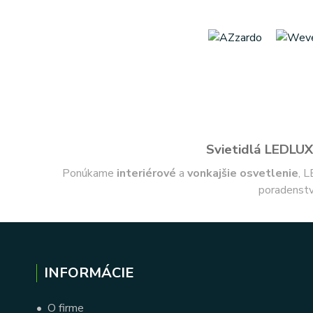
Svietidlá LEDLUX 
Ponúkame
interiérové
a
vonkajšie
osvetlenie
, L
poradenstv
INFORMÁCIE
•
O firme