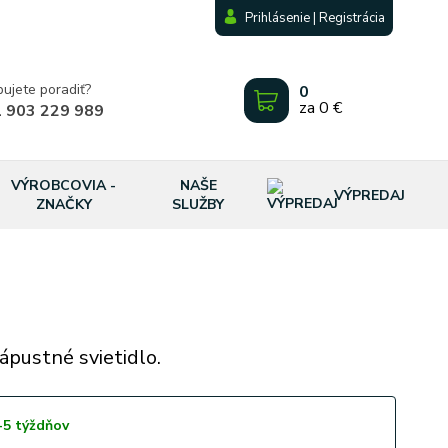
Prihlásenie | Registrácia
bujete poradiť?
0
za
0 €
 903 229 989
VÝROBCOVIA -
NAŠE
VÝPREDAJ
ZNAČKY
SLUŽBY
ápustné svietidlo.
-5 týždňov