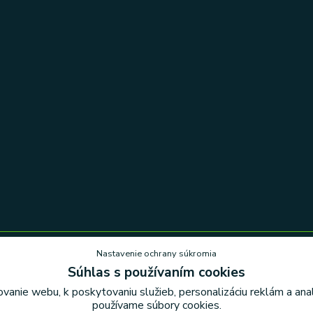
Nastavenie ochrany súkromia
Súhlas s používaním cookies
Nastavenie ochrany súkromia
vanie webu, k poskytovaniu služieb, personalizáciu reklám a an
používame súbory cookies.