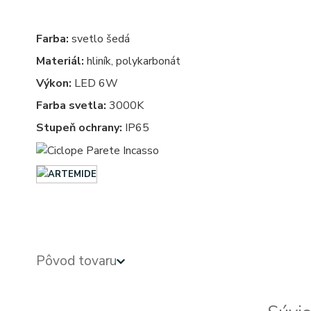
Farba:
svetlo šedá
Materiál:
hliník, polykarbonát
Výkon:
LED 6W
Farba svetla:
3000K
Stupeň ochrany:
IP65
Exterierove svietidla - exterierove vonkajsie osvetlenie, svietidlo - vonkajsie svietidla - exterierov
Pôvod tovaru