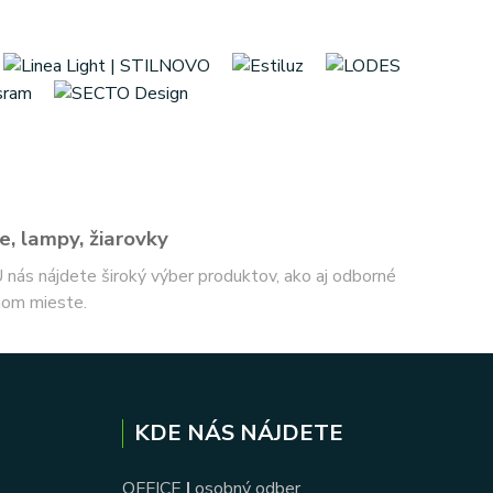
e, lampy, žiarovky
 U nás nájdete široký výber produktov, ako aj odborné
nom mieste.
KDE NÁS NÁJDETE
OFFICE
|
osobný odber