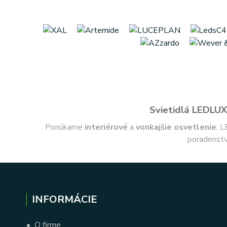
Svietidlá LEDLUX 
Ponúkame
interiérové
a
vonkajšie
osvetlenie
, L
poradenstv
INFORMÁCIE
•
O firme