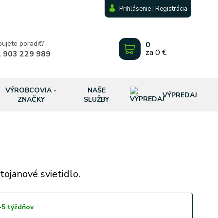
Prihlásenie | Registrácia
bujete poradiť?
0
za
0 €
 903 229 989
VÝROBCOVIA -
NAŠE
VÝPREDAJ
ZNAČKY
SLUŽBY
tojanové svietidlo.
-5 týždňov