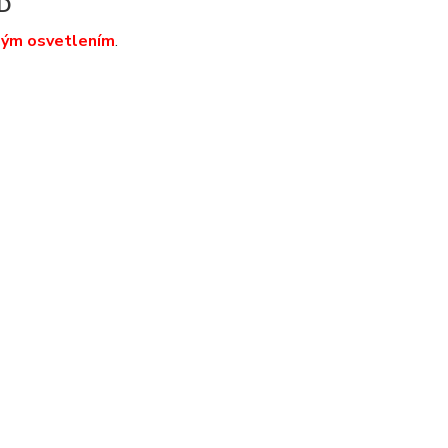
ED
ným osvetlením
.
e vonkajsie svetla, svetlo, lampy - exterierova lampa