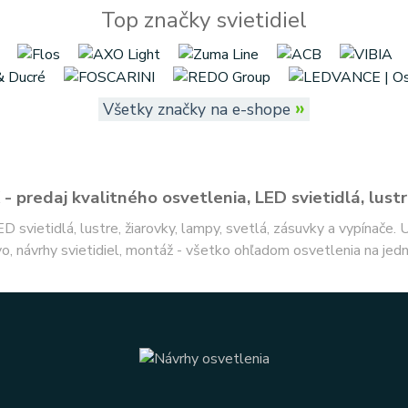
Top značky svietidiel
»
Všetky značky na e-shope
- predaj kvalitného osvetlenia, LED svietidlá, lustr
ED svietidlá, lustre, žiarovky, lampy, svetlá, zásuvky a vypínače.
o, návrhy svietidiel, montáž - všetko ohľadom osvetlenia na jed