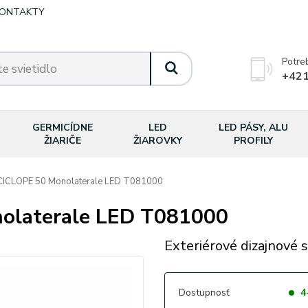
ONTAKTY
Potre
+421
GERMICÍDNE
LED
LED PÁSY, ALU
ŽIARIČE
ŽIAROVKY
PROFILY
ICLOPE 50 Monolaterale LED T081000
olaterale LED T081000
Exteriérové dizajnové s
Dostupnosť
4