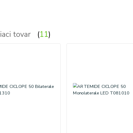
iaci tovar
11