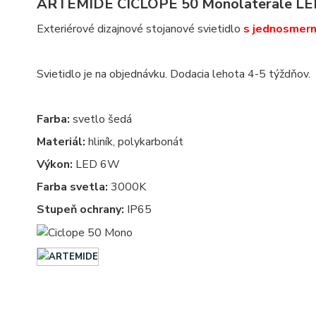
ARTEMIDE CICLOPE 50 Monolaterale L
Exteriérové dizajnové stojanové svietidlo
s jednosmer
Svietidlo je na objednávku. Dodacia lehota 4-5 týždňov.
Farba:
svetlo šedá
Materiál:
hliník, polykarbonát
Výkon:
LED 6W
Farba svetla:
3000K
Stupeň ochrany:
IP65
Exterierove svietidla - exterierove vonkajsie osvetlenie, svietidlo - vonkajsie svietidla - exterierov