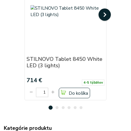
STILNOVO Tablet 8450 White
STILNOV
LED (3 lights)
LED (sing
714 €
474 €
4-5 týždňov
Do košíka
Kategórie produktu