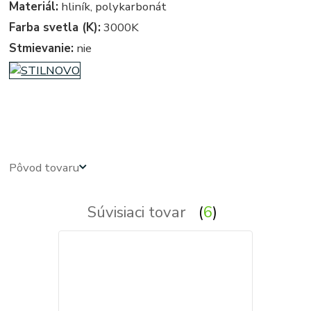
Materiál:
hliník, polykarbonát
Farba svetla (K):
3000K
Stmievanie:
nie
linea light MADE, ma&de by LineaLight,
obdlznikove, obdlznikova, hranata, hranate, svietidla, svietidlo,
lampa, lampy, osvetlenie, svetlo, svetla
Pôvod tovaru
Súvisiaci tovar
6