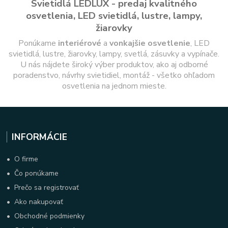
Svietidlá LEDLUX - predaj kvalitného
osvetlenia, LED svietidlá, lustre, lampy,
žiarovky
Ponúkame
interiérové
a
vonkajšie
osvetlenie
, LED
svietidlá, lustre, žiarovky, lampy, svetlá, zásuvky a vypínače.
U nás nájdete široký výber produktov, ako aj odborné
poradenstvo, návrhy svietidiel, montáž - všetko ohľadom
osvetlenia na jednom mieste.
INFORMÁCIE
•
O firme
•
Čo ponúkame
•
Prečo sa registrovať
•
Ako nakupovať
•
Obchodné podmienky