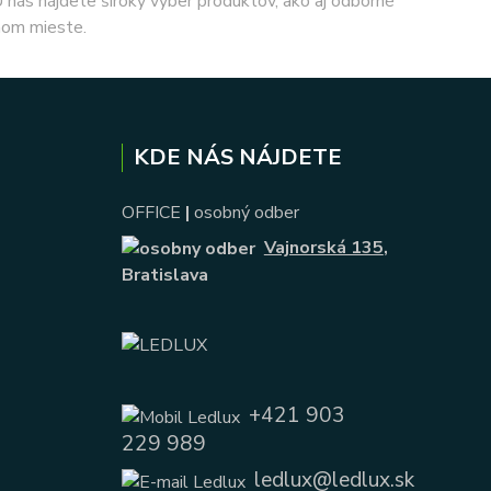
 U nás nájdete široký výber produktov, ako aj odborné
nom mieste.
KDE NÁS NÁJDETE
OFFICE
|
osobný odber
Vajnorská 135
,
Bratislava
+421 903
229 989
ledlux@ledlux.sk