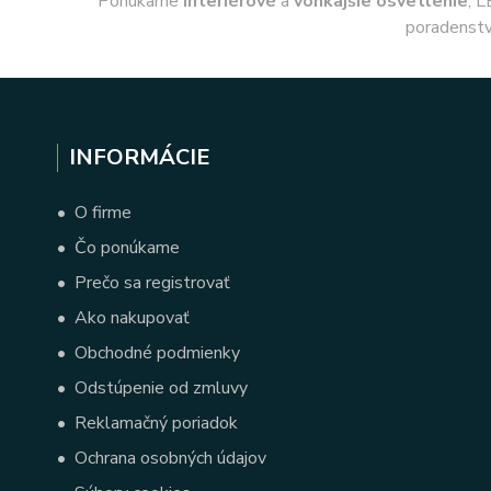
Ponúkame
interiérové
a
vonkajšie
osvetlenie
, L
poradenstv
INFORMÁCIE
•
O firme
•
Čo ponúkame
•
Prečo sa registrovať
•
Ako nakupovať
•
Obchodné podmienky
•
Odstúpenie od zmluvy
•
Reklamačný poriadok
•
Ochrana osobných údajov