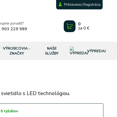
Prihlásenie | Registrácia
bujete poradiť?
0
za
0 €
 903 229 989
VÝROBCOVIA -
NAŠE
VÝPREDAJ
ZNAČKY
SLUŽBY
 svietidlo s LED technológiou.
-5 týždňov