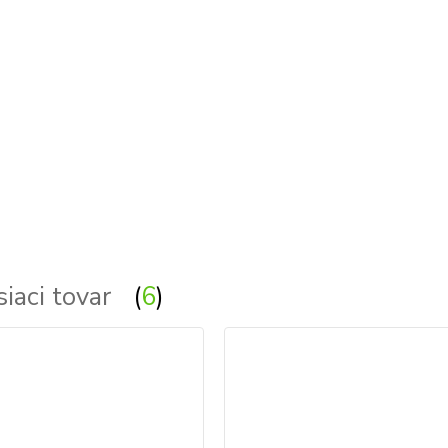
linea light MADE, ma&de by LineaLight,
ob
siaci tovar
6