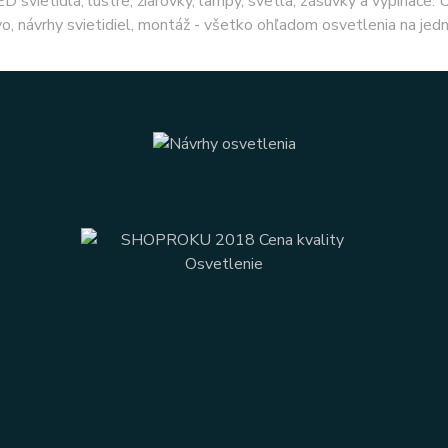
ED svietidlá, lustre, žiarovky, lampy, svetlá, zásuvky a vypínače.
o, návrhy svietidiel, montáž - všetko ohľadom osvetlenia na jed