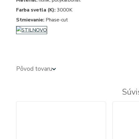
Materiál:
hliník, polykarbonát
Farba svetla (K):
3000K
Stmievanie:
Phase-cut
Pôvod tovaru
Súvi