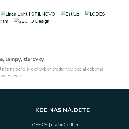
e, lampy, žiarovky
 U nás nájdete široký výber produktov, ako aj odborné
nom mieste.
KDE NÁS NÁJDETE
OFFICE
|
osobný odber