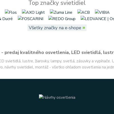
Top značky svietidiel
»
Všetky značky na e-shope
- predaj kvalitného osvetlenia, LED svietidlá, lustr
ED svietidlá, lustre, žiarovky, lampy, svetlá, zásuvky a vypínače.
o, návrhy svietidiel, montáž - všetko ohľadom osvetlenia na jed