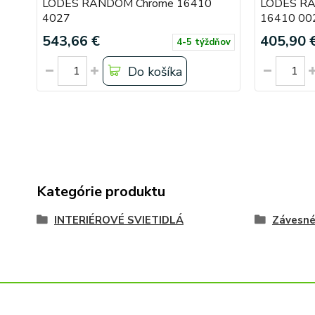
LODES RANDOM Chrome 16410
LODES RAN
4027
16410 00
543,66 €
405,90 
4-5 týždňov
Do košíka
Kategórie produktu
INTERIÉROVÉ SVIETIDLÁ
Závesn