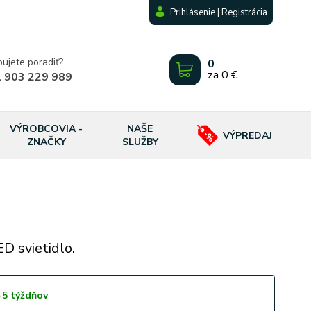
Prihlásenie | Registrácia
bujete poradiť?
0
za
0 €
 903 229 989
VÝROBCOVIA -
NAŠE
VÝPREDAJ
ZNAČKY
SLUŽBY
D svietidlo.
-5 týždňov