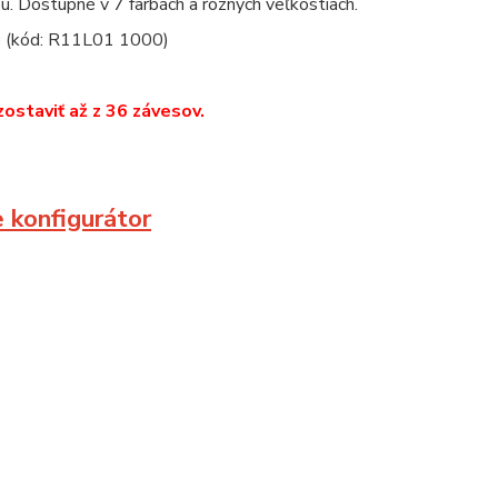
. Dostupné v 7 farbách a rôznych veľkostiach.
u
(kód: R11L01 1000)
zostaviť až z 36 závesov.
e konfigurátor