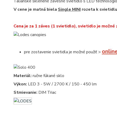
Talianske sklenené závesné svietidlo s LED technológiou
V cene je matná biela
Single MINI
rozeta k svietidl
Cena je za 1 záves (1 svietidlo), svietidlo je možné 
onlin
pre zostavenie svietidla je možné použiť >
Materiál:
ručne fúkané sklo
Výkon:
LED 3 - 5W / 2700 K / 150 - 450 lm
Stmievanie:
DIM Triac