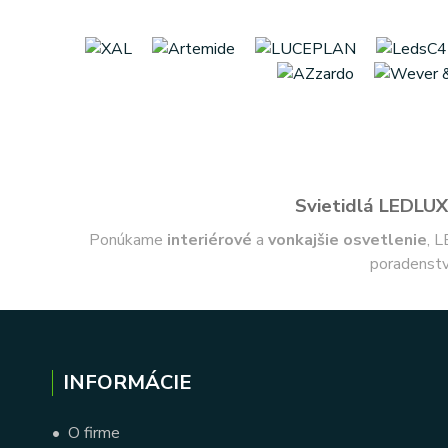
Svietidlá LEDLUX 
Ponúkame
interiérové
a
vonkajšie
osvetlenie
, L
poradenstv
INFORMÁCIE
•
O firme