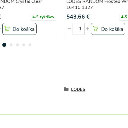
DOM Crystal Clear
LODES RANDOM Frosted Wh
27
16410 1327
€
543,66 €
4-5 týždňov
4-5
Do košíka
Do košíka
é
LODES