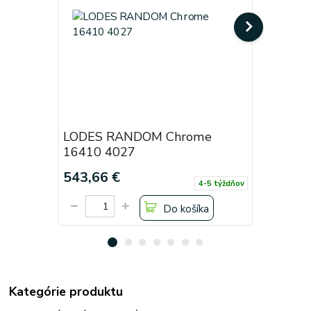
LODES RANDOM Chrome
LODES R
16410 4027
16410 0
543,66 €
405,90 
4-5 týždňov
Do košíka
Kategórie produktu