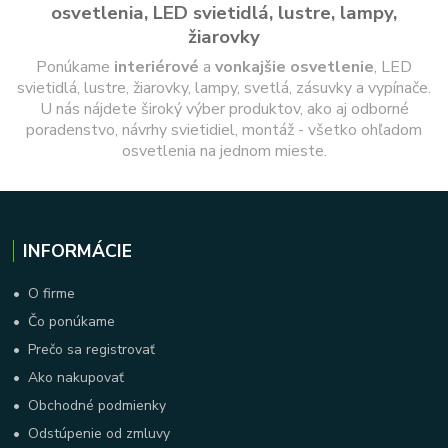
osvetlenia, LED svietidlá, lustre, lampy,
žiarovky
Ponúkame
interiérové
a
vonkajšie
osvetlenie
, LED
svietidlá, lustre, žiarovky, lampy, svetlá, zásuvky a vypínače.
U nás nájdete široký výber produktov, ako aj odborné
poradenstvo, návrhy svietidiel, montáž - všetko ohľadom
osvetlenia na jednom mieste.
INFORMÁCIE
•
O firme
•
Čo ponúkame
•
Prečo sa registrovať
•
Ako nakupovať
•
Obchodné podmienky
•
Odstúpenie od zmluvy