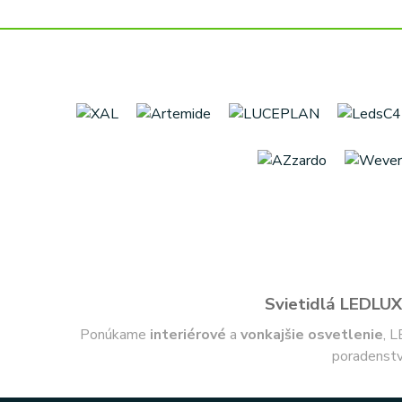
Svietidlá LEDLUX 
Ponúkame
interiérové
a
vonkajšie
osvetlenie
, L
poradenstv