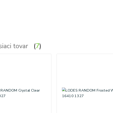
siaci tovar
7