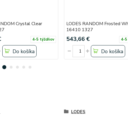
DOM Crystal Clear
LODES RANDOM Frosted Wh
27
16410 1327
€
543,66 €
4-5 týždňov
4-5
Do košíka
Do košíka
é
LODES