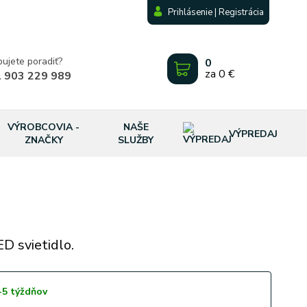
Prihlásenie | Registrácia
bujete poradiť?
0
za
0 €
 903 229 989
VÝROBCOVIA -
NAŠE
VÝPREDAJ
ZNAČKY
SLUŽBY
D svietidlo.
-5 týždňov