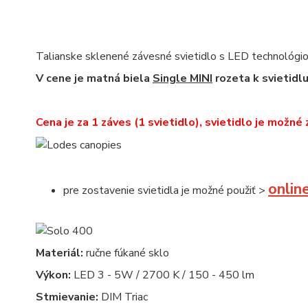
Talianske sklenené závesné svietidlo s LED technológiou
V cene je matná biela
Single MINI
rozeta k svietidl
Cena je za 1 záves (1 svietidlo), svietidlo je možné 
onlin
pre zostavenie svietidla je možné použiť >
Materiál:
ručne fúkané sklo
Výkon:
LED 3 - 5W / 2700 K / 150 - 450 lm
Stmievanie:
DIM Triac