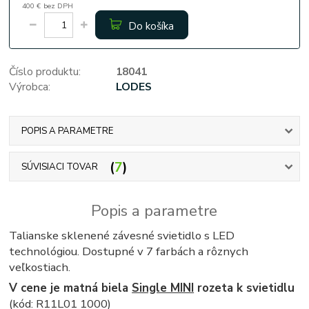
400 €
bez DPH
Do košíka
Číslo produktu:
18041
Výrobca:
LODES
POPIS A PARAMETRE
7
SÚVISIACI TOVAR
Popis a parametre
Talianske sklenené závesné svietidlo s LED
technológiou. Dostupné v 7 farbách a rôznych
veľkostiach.
V cene je matná biela
Single MINI
rozeta k svietidlu
(kód: R11L01 1000)