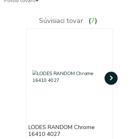
Pôvod tovaru
Súvisiaci tovar
7
LODES RANDOM Chrome
LODES R
16410 4027
16410 0