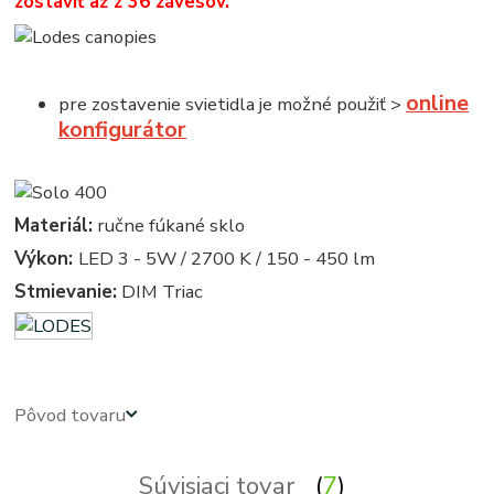
zostaviť až z 36 závesov.
online
pre zostavenie svietidla je možné použiť >
konfigurátor
Materiál:
ručne fúkané sklo
Výkon:
LED 3 - 5W / 2700 K / 150 - 450 lm
Stmievanie:
DIM Triac
Pôvod tovaru
Súvisiaci tovar
7