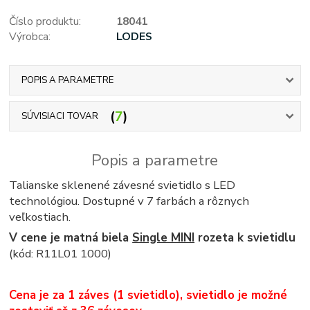
Číslo produktu:
18041
Výrobca:
LODES
POPIS A PARAMETRE
7
SÚVISIACI TOVAR
Popis a parametre
Talianske sklenené závesné svietidlo s LED
technológiou. Dostupné v 7 farbách a rôznych
veľkostiach.
V cene je matná biela
Single MINI
rozeta k svietidlu
(kód: R11L01 1000)
Cena je za 1 záves (1 svietidlo), svietidlo je možné