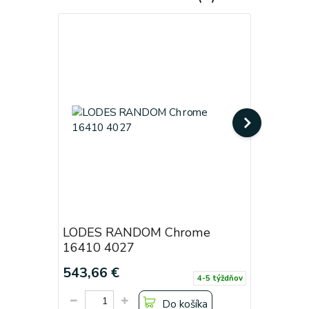
LODES RANDOM Chrome
LODES R
16410 4027
16410 0
543,66 €
405,90 
4-5 týždňov
Do košíka