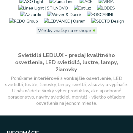
»
Všetky značky na e-shope
Svietidlá LEDLUX - predaj kvalitného
osvetlenia, LED svietidlá, lustre, lampy,
žiarovky
Ponúkame
interiérové
a
vonkajšie
osvetlenie
, LED
svietidlá, lustre, žiarovky, lampy, svetlá, zásuvky a vypínače.
U nás nájdete široký výber produktov, ako aj odborné
poradenstvo, návrhy svietidiel, montáž - všetko ohľadom
osvetlenia na jednom mieste.