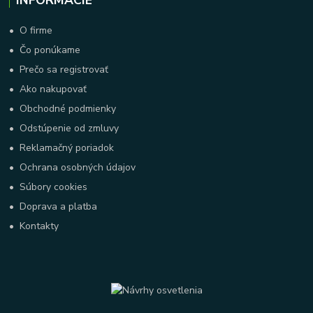
INFORMÁCIE
•
O firme
•
Čo ponúkame
•
Prečo sa registrovať
•
Ako nakupovať
•
Obchodné podmienky
•
Odstúpenie od zmluvy
•
Reklamačný poriadok
•
Ochrana osobných údajov
•
Súbory cookies
•
Doprava a platba
•
Kontakty