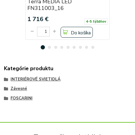
Terra MEDIA LED
Terra G
FN311003_16
FN31101
1 716 €
3 036 €
4-5 týždňov
Do košíka
Kategórie produktu
INTERIÉROVÉ SVIETIDLÁ
Závesné
FOSCARINI