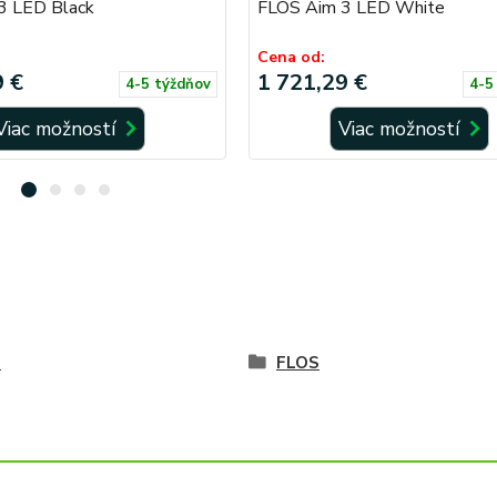
3 LED Black
FLOS Aim 3 LED White
Cena od:
9 €
1 721,29 €
4-5 týždňov
4-5
Viac možností
Viac možností
é
FLOS