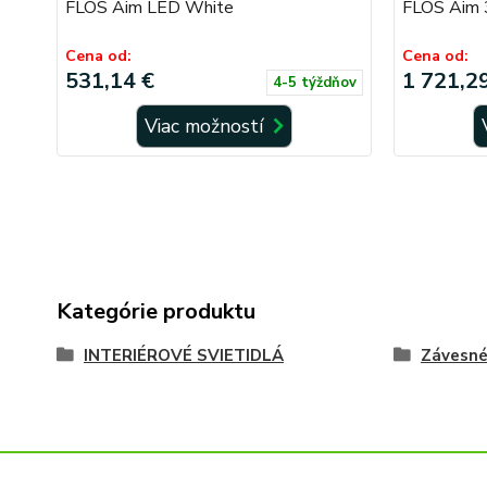
FLOS Aim LED White
FLOS Aim 
Cena od:
Cena od:
531,14 €
1 721,2
4-5 týždňov
Viac možností
Kategórie produktu
INTERIÉROVÉ SVIETIDLÁ
Závesn