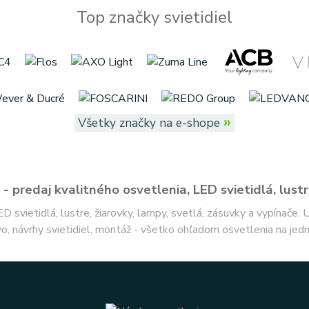
Top značky svietidiel
»
Všetky značky na e-shope
- predaj kvalitného osvetlenia, LED svietidlá, lustr
ED svietidlá, lustre, žiarovky, lampy, svetlá, zásuvky a vypínače.
o, návrhy svietidiel, montáž - všetko ohľadom osvetlenia na jed