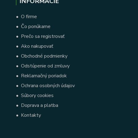
INFORMÁCIE
•
O firme
•
Čo ponúkame
•
Prečo sa registrovať
•
Ako nakupovať
•
Obchodné podmienky
•
Odstúpenie od zmluvy
•
Reklamačný poriadok
•
Ochrana osobných údajov
•
Súbory cookies
•
Doprava a platba
•
Kontakty