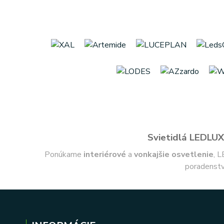
Svietidlá LEDLUX 
Ponúkame
interiérové
a
vonkajšie
osvetlenie
, L
poradenstv