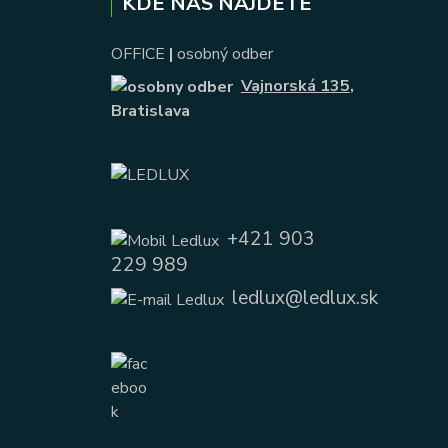
KDE NÁS NÁJDETE
OFFICE
|
osobný odber
Vajnorská 135
,
Bratislava
+421 903
229 989
ledlux@ledlux.sk