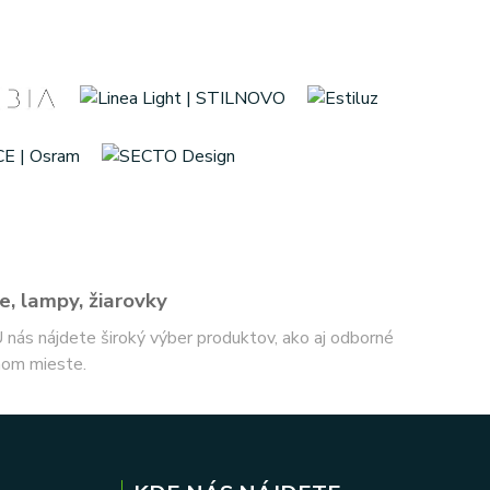
e, lampy, žiarovky
 U nás nájdete široký výber produktov, ako aj odborné
nom mieste.