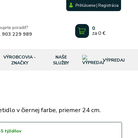
Prihlásenie | Registrácia
bujete poradiť?
0
za
0 €
 903 229 989
VÝROBCOVIA -
NAŠE
VÝPREDAJ
ZNAČKY
SLUŽBY
etidlo v čiernej farbe, priemer 24 cm.
-5 týždňov