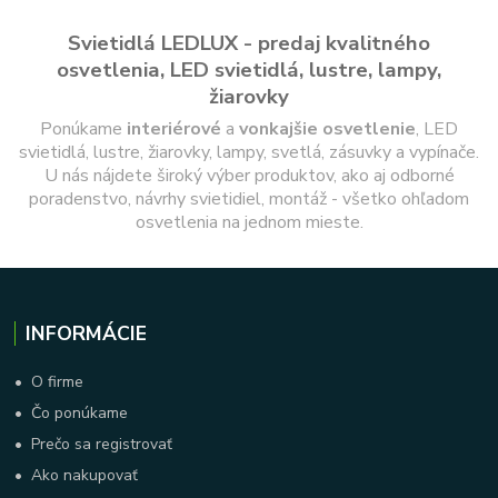
Svietidlá LEDLUX - predaj kvalitného
osvetlenia, LED svietidlá, lustre, lampy,
žiarovky
Ponúkame
interiérové
a
vonkajšie
osvetlenie
, LED
svietidlá, lustre, žiarovky, lampy, svetlá, zásuvky a vypínače.
U nás nájdete široký výber produktov, ako aj odborné
poradenstvo, návrhy svietidiel, montáž - všetko ohľadom
osvetlenia na jednom mieste.
INFORMÁCIE
•
O firme
•
Čo ponúkame
•
Prečo sa registrovať
•
Ako nakupovať