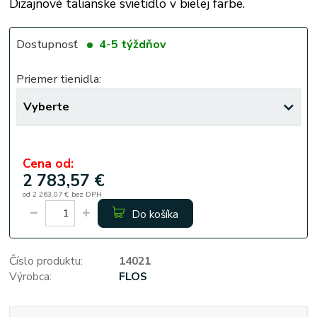
Dizajnové talianske svietidlo v bielej farbe.
Dostupnosť
4-5 týždňov
Priemer tienidla:
Cena od:
2 783,57 €
od
2 263,07 €
bez DPH
Do košíka
Číslo produktu:
14021
Výrobca:
FLOS