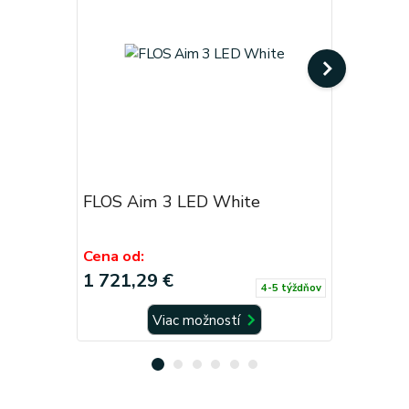
FLOS Aim 3 LED White
FLOS Aim
Cena od:
Cena od:
1 721,29 €
1 721,2
4-5 týždňov
Viac možností