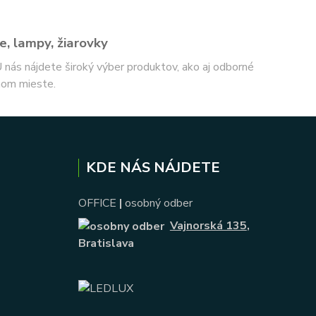
e, lampy, žiarovky
 U nás nájdete široký výber produktov, ako aj odborné
nom mieste.
KDE NÁS NÁJDETE
OFFICE
|
osobný odber
Vajnorská 135
,
Bratislava