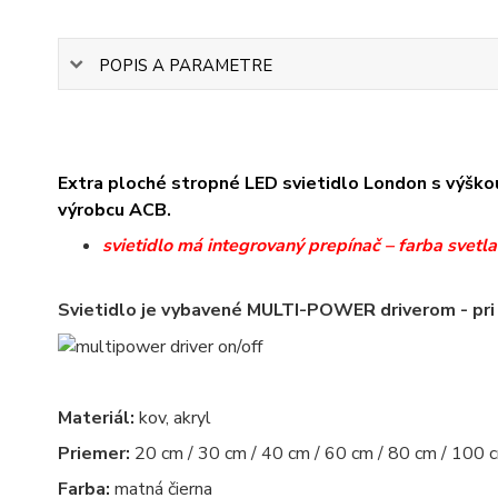
POPIS A PARAMETRE
Extra ploché stropné LED svietidlo London s výško
výrobcu ACB.
svietidlo má integrovaný prepínač – farba svet
Svietidlo je vybavené MULTI-POWER driverom - pri
Materiál:
kov, akryl
Priemer:
20 cm / 30 cm / 40 cm / 60 cm / 80 cm / 100 
Farba:
matná čierna