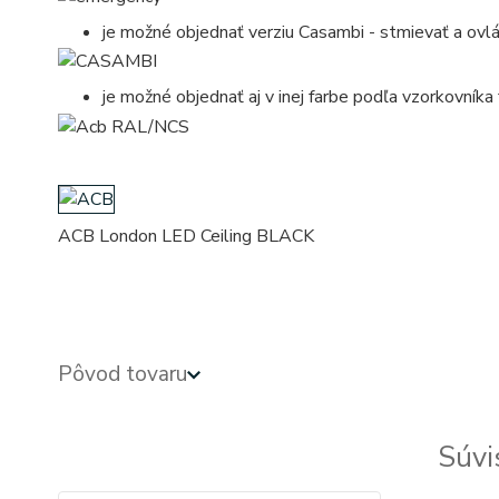
je možné objednať verziu Casambi - stmievať a ovl
je možné objednať aj v inej farbe podľa vzorkovníka
ACB London LED Ceiling BLACK
kruhove, okruhle, kruhova, okruhla, kruh, kruhy, svietidla, svietidlo, lampa, lampy, osvetlenie, svetl
Pôvod tovaru
Súvi