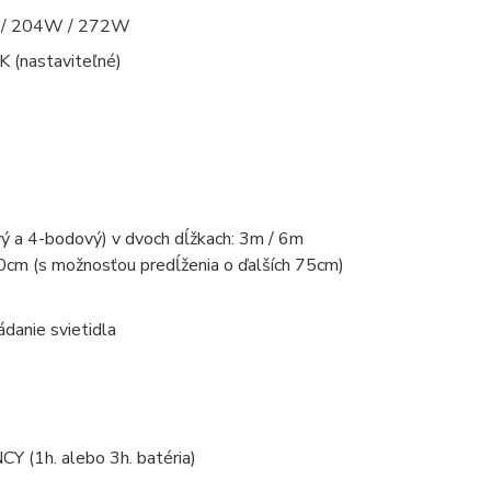
 / 204W / 272W
 (nastaviteľné)
vý a 4-bodový) v dvoch dĺžkach: 3m / 6m
00cm (s možnosťou predĺženia o ďalších 75cm)
danie svietidla
 (1h. alebo 3h. batéria)