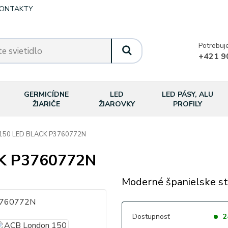
ONTAKTY
Potrebuj
+421 9
GERMICÍDNE
LED
LED PÁSY, ALU
ŽIARIČE
ŽIAROVKY
PROFILY
150 LED BLACK P3760772N
K P3760772N
Moderné španielske st
Dostupnosť
2