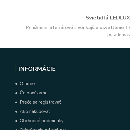
Svietidlá LEDLUX 
Ponúkame
interiérové
a
vonkajšie
osvetlenie
, L
poradenstv
INFORMÁCIE
•
O firme
•
Čo ponúkame
•
Prečo sa registrovať
•
Ako nakupovať
•
Obchodné podmienky