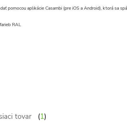
ádať pomocou aplikácie Casambi (pre iOS a Android), ktorá sa 
 farieb RAL
o, svetla
siaci tovar
1