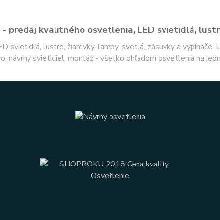
- predaj kvalitného osvetlenia, LED svietidlá, lustr
ED svietidlá, lustre, žiarovky, lampy, svetlá, zásuvky a vypínače.
o, návrhy svietidiel, montáž - všetko ohľadom osvetlenia na jed