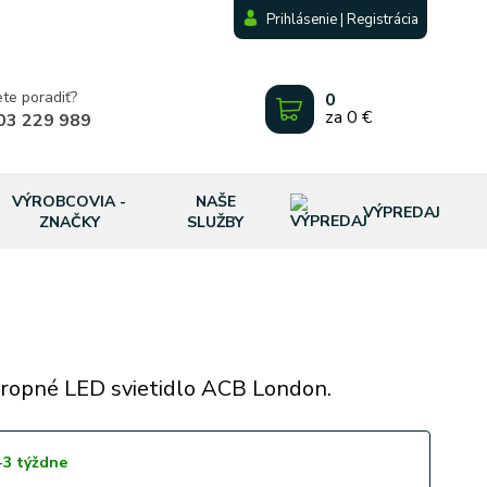
Prihlásenie | Registrácia
ete poradiť?
0
za
0 €
03 229 989
VÝROBCOVIA -
NAŠE
VÝPREDAJ
ZNAČKY
SLUŽBY
ropné LED svietidlo ACB London.
-3 týždne