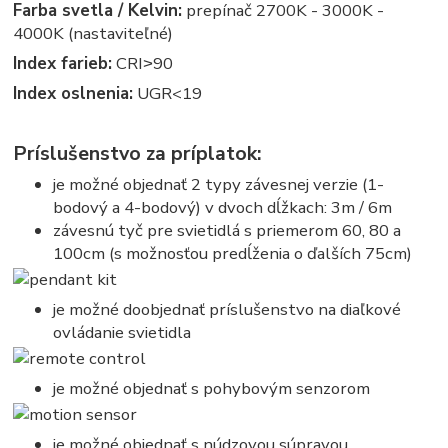
Farba svetla / Kelvin:
prepínač 2700K - 3000K -
4000K (nastaviteľné)
Index farieb:
CRI˃90
Index oslnenia:
UGR<19
Príslušenstvo za príplatok:
je možné objednať 2 typy závesnej verzie (1-
bodový a 4-bodový) v dvoch dĺžkach: 3m / 6m
závesnú tyč pre svietidlá s priemerom 60, 80 a
100cm (s možnosťou predĺženia o ďalších 75cm)
je možné doobjednať príslušenstvo na diaľkové
ovládanie svietidla
je možné objednať s pohybovým senzorom
je možné objednať s núdzovou súpravou