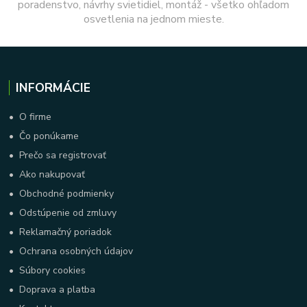
poradenstvo, návrhy svietidiel, montáž - všetko ohľadom
osvetlenia na jednom mieste.
INFORMÁCIE
•
O firme
•
Čo ponúkame
•
Prečo sa registrovať
•
Ako nakupovať
•
Obchodné podmienky
•
Odstúpenie od zmluvy
•
Reklamačný poriadok
•
Ochrana osobných údajov
•
Súbory cookies
•
Doprava a platba