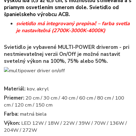
výškou iba 5,5 až 6,5 cm, s možnosťou stmievania a s
priamym osvetlením smerom dole.
Svietidlo od
španielskeho výrobcu ACB.
svietidlo má integrovaný prepínač – farba svetla
je nastaviteľná (2700K-3000K-4000K)
Svietidlo je vybavené MULTI-POWER driverom - pri
nestmievateľnej verzii On/Off je možné nastaviť
svetelný výkon na 100%, 75% alebo 50%.
Materiál:
kov, akryl
Priemer:
20 cm / 30 cm / 40 cm / 60 cm / 80 cm / 100
cm / 120 cm / 150 cm
Farba:
matná biela
Výkon:
LED 12W / 18W / 22W / 39W / 70W / 136W /
204W / 272W