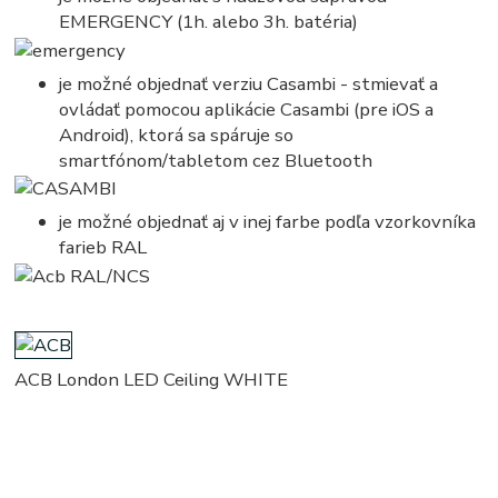
EMERGENCY (1h. alebo 3h. batéria)
je možné objednať verziu Casambi - stmievať a
ovládať pomocou aplikácie Casambi (pre iOS a
Android), ktorá sa spáruje so
smartfónom/tabletom cez Bluetooth
je možné objednať aj v inej farbe podľa vzorkovníka
farieb RAL
ACB London LED Ceiling WHITE
kruhove, okruhle, kruhova, okruhla, kruh, kruhy, svietidla, svietidlo, lampa, lampy, osvetlenie, svetlo,
svetla