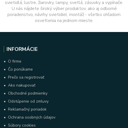
svietidlá, lustre, žiarovky, lampy, svetlá, zásuvky a vypínače.
U nás nájdete široký výber produktov, ako aj odborné
poradenstvo, návrhy svietidiel, montáž - všetko ohľadom
osvetlenia na jednom mieste.
INFORMÁCIE
•
O firme
•
Čo ponúkame
•
Prečo sa registrovať
•
Ako nakupovať
•
Obchodné podmienky
•
Odstúpenie od zmluvy
•
Reklamačný poriadok
•
Ochrana osobných údajov
•
Súbory cookies