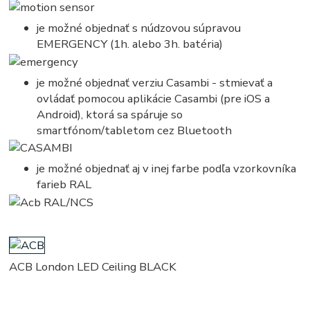
je možné objednať s núdzovou súpravou
EMERGENCY (1h. alebo 3h. batéria)
je možné objednať verziu Casambi - stmievať a
ovládať pomocou aplikácie Casambi (pre iOS a
Android), ktorá sa spáruje so
smartfónom/tabletom cez Bluetooth
je možné objednať aj v inej farbe podľa vzorkovníka
farieb RAL
ACB London LED Ceiling BLACK
kruhove, okruhle, kruhova, okruhla, kruh, kruhy, svietidla, svietidlo, lampa, lampy, osvetlenie, svetlo,
svetla