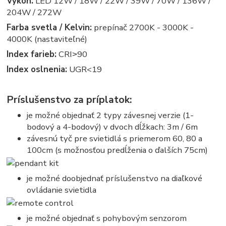
Výkon:
LED 12W / 18W / 22W / 39W / 70W / 136W /
204W / 272W
Farba svetla / Kelvin:
prepínač 2700K - 3000K -
4000K (nastaviteľné)
Index farieb:
CRI˃90
Index oslnenia:
UGR<19
Príslušenstvo za príplatok:
je možné objednať 2 typy závesnej verzie (1-
bodový a 4-bodový) v dvoch dĺžkach: 3m / 6m
závesnú tyč pre svietidlá s priemerom 60, 80 a
100cm (s možnosťou predĺženia o ďalších 75cm)
je možné doobjednať príslušenstvo na diaľkové
ovládanie svietidla
je možné objednať s pohybovým senzorom