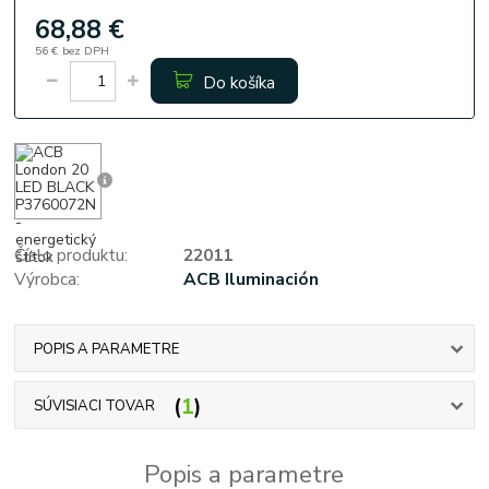
68,88 €
56 €
bez DPH
Do košíka
Číslo produktu:
22011
Výrobca:
ACB Iluminación
POPIS A PARAMETRE
1
SÚVISIACI TOVAR
Popis a parametre