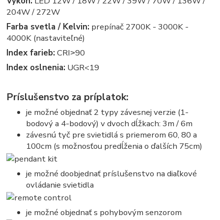
Výkon:
LED 12W / 18W / 22W / 39W / 70W / 136W /
204W / 272W
Farba svetla / Kelvin:
prepínač 2700K - 3000K -
4000K (nastaviteľné)
Index farieb:
CRI˃90
Index oslnenia:
UGR<19
Príslušenstvo za príplatok:
je možné objednať 2 typy závesnej verzie (1-
bodový a 4-bodový) v dvoch dĺžkach: 3m / 6m
závesnú tyč pre svietidlá s priemerom 60, 80 a
100cm (s možnosťou predĺženia o ďalších 75cm)
je možné doobjednať príslušenstvo na diaľkové
ovládanie svietidla
je možné objednať s pohybovým senzorom