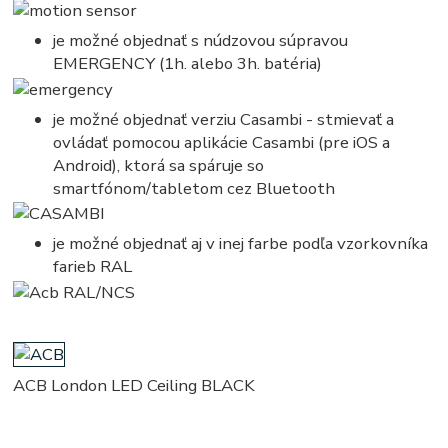
je možné objednať s núdzovou súpravou
EMERGENCY (1h. alebo 3h. batéria)
je možné objednať verziu Casambi - stmievať a
ovládať pomocou aplikácie Casambi (pre iOS a
Android), ktorá sa spáruje so
smartfónom/tabletom cez Bluetooth
je možné objednať aj v inej farbe podľa vzorkovníka
farieb RAL
ACB London LED Ceiling BLACK
kruhove, okruhle, kruhova, okruhla, kruh, kruhy, svietidla, svietidlo, lampa, lampy, osvetlenie, svetlo,
svetla