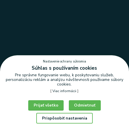
Nastavenie ochrany súkromia
Súhlas s používaním cookies
Pre správne fungovanie webu, k poskytovaniu služieb,
personalizáciu reklám a analýzu návštevnosti používame súbory
cookies.
[
Viac informácii
]
Nastavenie ochrany súkromia
Prijať všetko
Odmietnuť
Prispôsobiť nastavenia
© Copyright 2026 | LEDLUX, s.r.o.