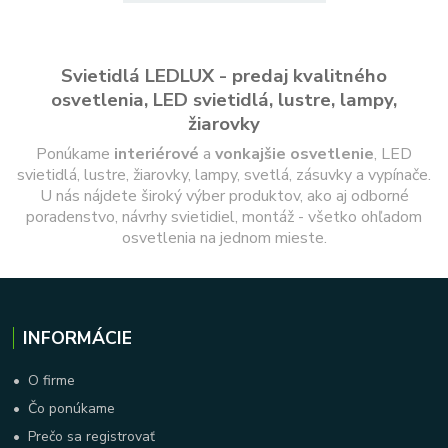
Svietidlá LEDLUX - predaj kvalitného
osvetlenia, LED svietidlá, lustre, lampy,
žiarovky
Ponúkame
interiérové
a
vonkajšie
osvetlenie
, LED
svietidlá, lustre, žiarovky, lampy, svetlá, zásuvky a vypínače.
U nás nájdete široký výber produktov, ako aj odborné
poradenstvo, návrhy svietidiel, montáž - všetko ohľadom
osvetlenia na jednom mieste.
INFORMÁCIE
•
O firme
•
Čo ponúkame
•
Prečo sa registrovať