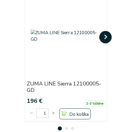
ZUMA LINE Sierra 12100005-
ZUMA LI
GD
SL
196 €
196 €
2-3 týždne
Do košíka