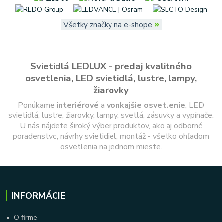
»
Všetky značky na e-shope
Svietidlá LEDLUX - predaj kvalitného
osvetlenia, LED svietidlá, lustre, lampy,
žiarovky
Ponúkame
interiérové
a
vonkajšie
osvetlenie
, LED
svietidlá, lustre, žiarovky, lampy, svetlá, zásuvky a vypínače.
U nás nájdete široký výber produktov, ako aj odborné
poradenstvo, návrhy svietidiel, montáž - všetko ohľadom
osvetlenia na jednom mieste.
INFORMÁCIE
•
O firme