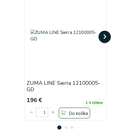
ZUMA LINE Sierra 12100005-
ZUMA LI
GD
GD
196 €
172 €
2-3 týždne
Do košíka