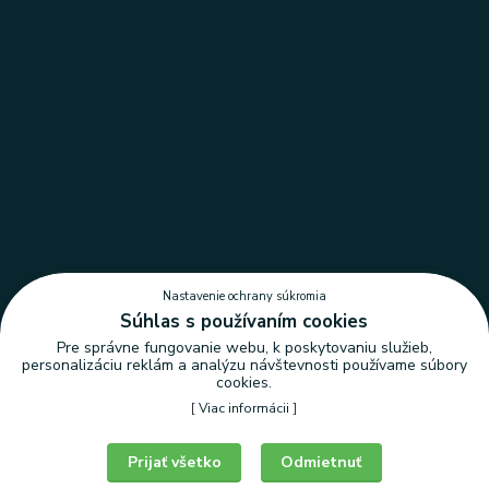
Nastavenie ochrany súkromia
Súhlas s používaním cookies
Pre správne fungovanie webu, k poskytovaniu služieb,
personalizáciu reklám a analýzu návštevnosti používame súbory
cookies.
[
Viac informácii
]
Nastavenie ochrany súkromia
Prijať všetko
Odmietnuť