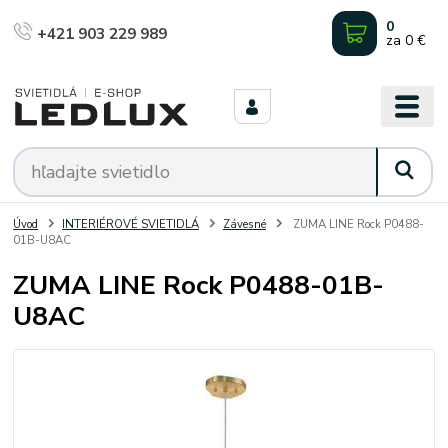
0
+421 903 229 989
za
0 €
Úvod
INTERIÉROVÉ SVIETIDLÁ
Závesné
ZUMA LINE Rock P0488-
01B-U8AC
ZUMA LINE Rock P0488-01B-
U8AC