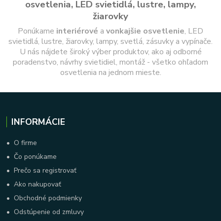
osvetlenia, LED svietidlá, lustre, lampy,
žiarovky
Ponúkame
interiérové
a
vonkajšie
osvetlenie
, LED
svietidlá, lustre, žiarovky, lampy, svetlá, zásuvky a vypínače.
U nás nájdete široký výber produktov, ako aj odborné
poradenstvo, návrhy svietidiel, montáž - všetko ohľadom
osvetlenia na jednom mieste.
INFORMÁCIE
•
O firme
•
Čo ponúkame
•
Prečo sa registrovať
•
Ako nakupovať
•
Obchodné podmienky
•
Odstúpenie od zmluvy