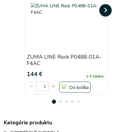
ZUMA LINE Rock P0488-01A-
ZUMA LI
F4AC
F4AC
144 €
122 €
2-3 týždne
Do košíka
Kategórie produktu