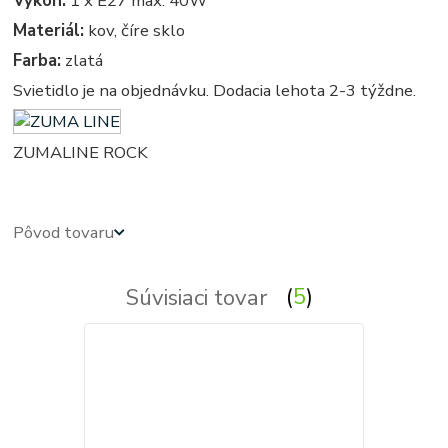
Výkon:
1 x E27 max. 40W
Materiál:
kov, číre sklo
Farba:
zlatá
Svietidlo je na objednávku. Dodacia lehota 2-3 týždne.
ZUMALINE ROCK
Pôvod tovaru
Súvisiaci tovar
5