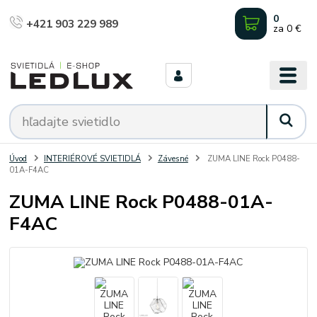
0
+421 903 229 989
za
0 €
Úvod
INTERIÉROVÉ SVIETIDLÁ
Závesné
ZUMA LINE Rock P0488-
01A-F4AC
ZUMA LINE Rock P0488-01A-
F4AC