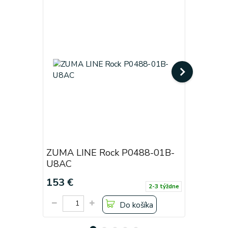
ZUMA LINE Rock P0488-01B-
ZUMA LI
U8AC
F4AC
153 €
122 €
2-3 týždne
Do košíka