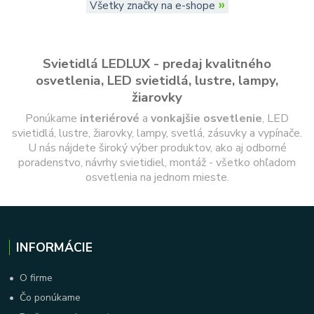
»
Všetky značky na e-shope
Svietidlá LEDLUX - predaj kvalitného
osvetlenia, LED svietidlá, lustre, lampy,
žiarovky
Ponúkame
interiérové
a
vonkajšie
osvetlenie
, LED
svietidlá, lustre, žiarovky, lampy, svetlá, zásuvky a vypínače.
U nás nájdete široký výber produktov, ako aj odborné
poradenstvo, návrhy svietidiel, montáž - všetko ohľadom
osvetlenia na jednom mieste.
INFORMÁCIE
•
O firme
•
Čo ponúkame