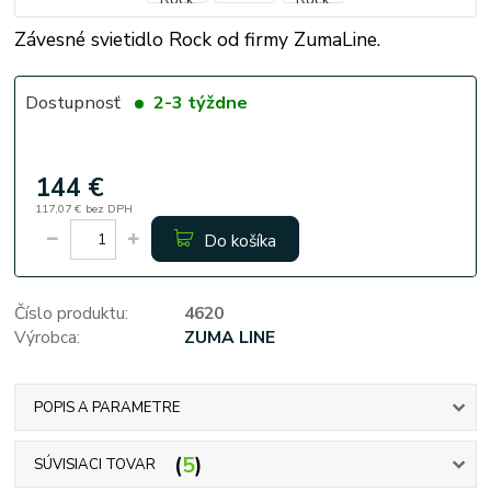
Závesné svietidlo Rock od firmy ZumaLine.
Dostupnosť
2-3 týždne
144 €
117,07 €
bez DPH
Do košíka
Číslo produktu:
4620
Výrobca:
ZUMA LINE
POPIS A PARAMETRE
5
SÚVISIACI TOVAR