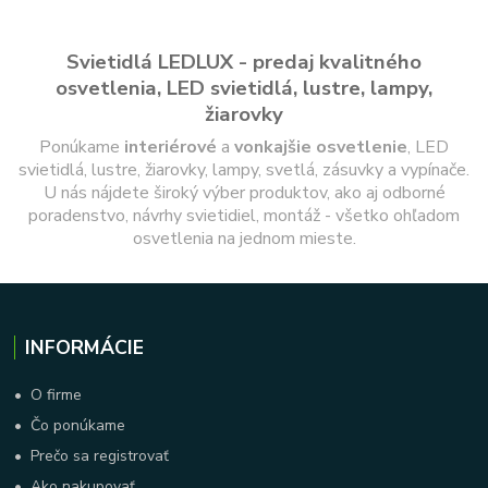
Svietidlá LEDLUX - predaj kvalitného
osvetlenia, LED svietidlá, lustre, lampy,
žiarovky
Ponúkame
interiérové
a
vonkajšie
osvetlenie
, LED
svietidlá, lustre, žiarovky, lampy, svetlá, zásuvky a vypínače.
U nás nájdete široký výber produktov, ako aj odborné
poradenstvo, návrhy svietidiel, montáž - všetko ohľadom
osvetlenia na jednom mieste.
INFORMÁCIE
•
O firme
•
Čo ponúkame
•
Prečo sa registrovať
•
Ako nakupovať