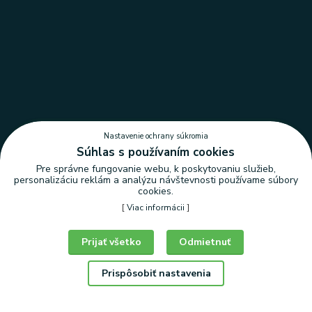
Nastavenie ochrany súkromia
Súhlas s používaním cookies
Pre správne fungovanie webu, k poskytovaniu služieb,
personalizáciu reklám a analýzu návštevnosti používame súbory
cookies.
[
Viac informácii
]
Nastavenie ochrany súkromia
Prijať všetko
Odmietnuť
Prispôsobiť nastavenia
© Copyright 2026 | LEDLUX, s.r.o.