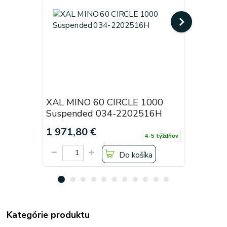
XAL MINO 60 CIRCLE 1000
XAL MIN
Suspended 034-2202516H
Suspend
1 971,80 €
1 971,8
4-5 týždňov
Do košíka
Kategórie produktu