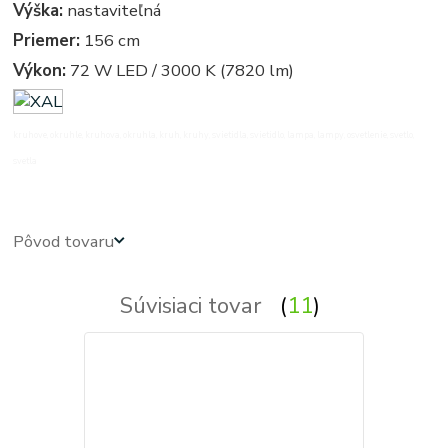
Výška:
nastaviteľná
Priemer:
156 cm
Výkon:
72 W LED / 3000 K (7820 lm)
kruhove, okruhle, kruhova, okruhla, kruh, kruhy, svietidla, svietidlo, lampa, lampy, osvetlenie, svetlo,
svetla
Pôvod tovaru
Súvisiaci tovar
11