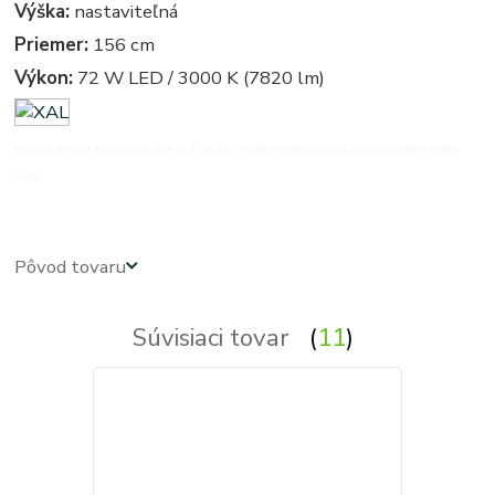
Výška:
nastaviteľná
Priemer:
156 cm
Výkon:
72 W LED / 3000 K (7820 lm)
kruhove, okruhle, kruhova, okruhla, kruh, kruhy, svietidla, svietidlo, lampa, lampy, osvetlenie, svetlo,
svetla
Pôvod tovaru
Súvisiaci tovar
11