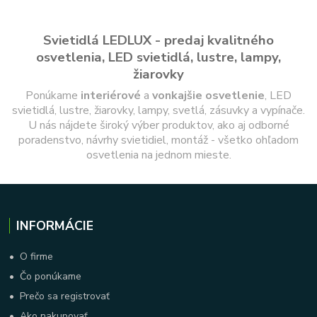
Svietidlá LEDLUX - predaj kvalitného
osvetlenia, LED svietidlá, lustre, lampy,
žiarovky
Ponúkame
interiérové
a
vonkajšie
osvetlenie
, LED
svietidlá, lustre, žiarovky, lampy, svetlá, zásuvky a vypínače.
U nás nájdete široký výber produktov, ako aj odborné
poradenstvo, návrhy svietidiel, montáž - všetko ohľadom
osvetlenia na jednom mieste.
INFORMÁCIE
•
O firme
•
Čo ponúkame
•
Prečo sa registrovať
•
Ako nakupovať