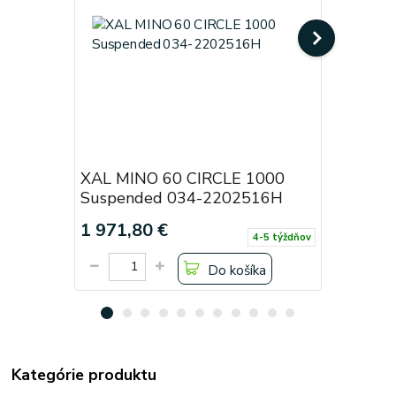
XAL MINO 60 CIRCLE 1000
XAL MIN
Suspended 034-2202516H
Suspend
1 971,80 €
1 971,8
4-5 týždňov
Do košíka
Kategórie produktu