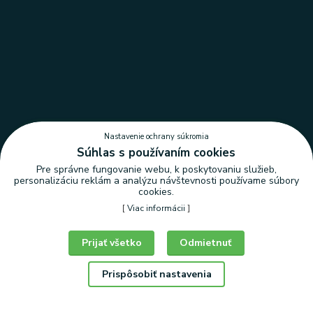
Nastavenie ochrany súkromia
Súhlas s používaním cookies
Pre správne fungovanie webu, k poskytovaniu služieb,
personalizáciu reklám a analýzu návštevnosti používame súbory
cookies.
[
Viac informácii
]
Nastavenie ochrany súkromia
Prijať všetko
Odmietnuť
Prispôsobiť nastavenia
© Copyright 2026 | LEDLUX, s.r.o.