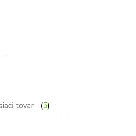
o, svetla
siaci tovar
5