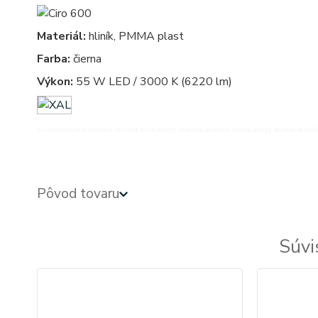
Materiál:
hliník, PMMA plast
Farba:
čierna
Výkon:
55 W LED / 3000 K (6220 lm)
kruhove, okruhle, kruhova, okruhla, kruh, kruhy, svietidla, svietidlo, lampa, lampy, osvetlenie, svetl
Pôvod tovaru
Súvi