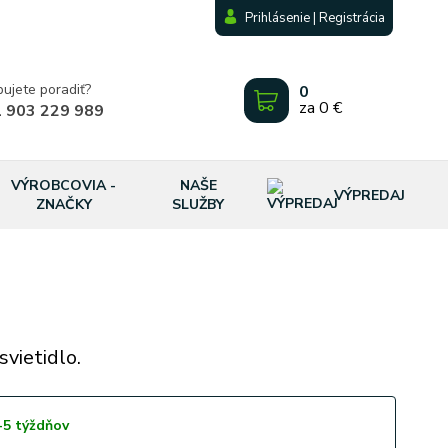
Prihlásenie | Registrácia
bujete poradiť?
0
za
0 €
 903 229 989
VÝROBCOVIA -
NAŠE
VÝPREDAJ
ZNAČKY
SLUŽBY
vietidlo.
-5 týždňov