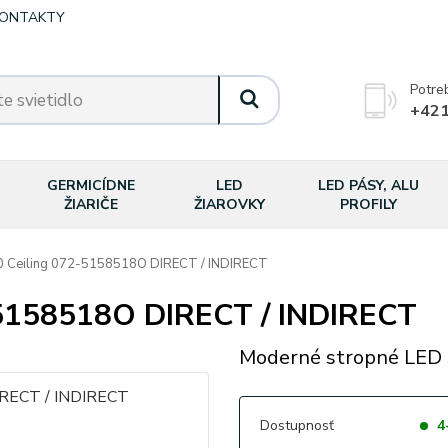
ONTAKTY
Potre
+421
GERMICÍDNE
LED
LED PÁSY, ALU
ŽIARIČE
ŽIAROVKY
PROFILY
 Ceiling 072-5158518O DIRECT / INDIRECT
-5158518O DIRECT / INDIRECT
Moderné stropné LED s
Dostupnosť
4