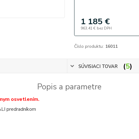
1 185 €
963,41 €
bez DPH
Číslo produktu:
16011
5
SÚVISIACI TOVAR
Popis a parametre
amym osvetlením.
ALI predradníkom