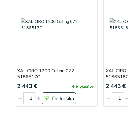
XAL CIRO 1200 Ceiling 072-
XAL CIRO 
5186517O
5186518
2 443 €
2 443 €
4-5 týždňov
Do košíka