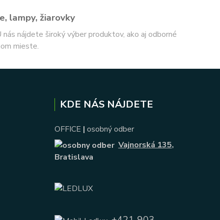
e, lampy, žiarovky
 U nás nájdete široký výber produktov, ako aj odborné
nom mieste.
KDE NÁS NÁJDETE
OFFICE
|
osobný odber
Vajnorská 135
,
Bratislava
+421 903