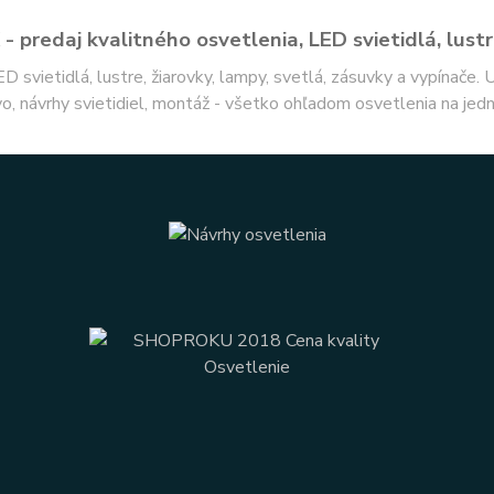
- predaj kvalitného osvetlenia, LED svietidlá, lustr
ED svietidlá, lustre, žiarovky, lampy, svetlá, zásuvky a vypínače.
o, návrhy svietidiel, montáž - všetko ohľadom osvetlenia na jed