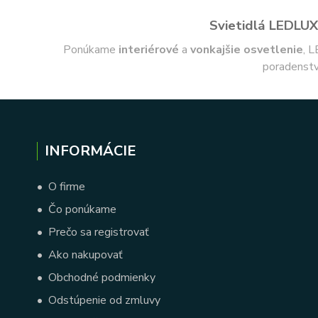
Svietidlá LEDLUX 
Ponúkame
interiérové
a
vonkajšie
osvetlenie
, L
poradenstv
INFORMÁCIE
•
O firme
•
Čo ponúkame
•
Prečo sa registrovať
•
Ako nakupovať
•
Obchodné podmienky
•
Odstúpenie od zmluvy