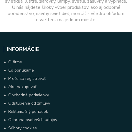
svietidlá, lustre, žiarovky, lampy, svetlá, zásuvky a vypínače.
U nás nájdete široký výber produktov, ako aj odborné
poradenstvo, návrhy svietidiel, montáž - všetko ohľadom
osvetlenia na jednom mieste.
INFORMÁCIE
•
O firme
•
Čo ponúkame
•
Prečo sa registrovať
•
Ako nakupovať
•
Obchodné podmienky
•
Odstúpenie od zmluvy
•
Reklamačný poriadok
•
Ochrana osobných údajov
•
Súbory cookies