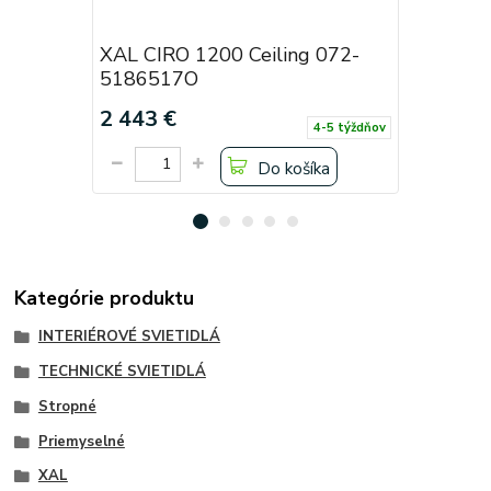
XAL CIRO 1200 Ceiling 072-
XAL CIRO
5186517O
518651
2 443 €
2 443 €
4-5 týždňov
Do košíka
Kategórie produktu
INTERIÉROVÉ SVIETIDLÁ
TECHNICKÉ SVIETIDLÁ
Stropné
Priemyselné
XAL