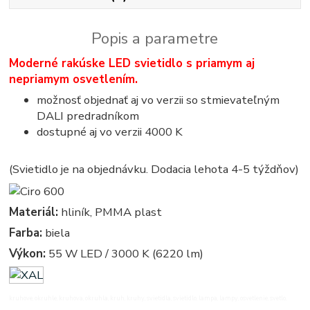
Popis a parametre
Moderné rakúske LED svietidlo s priamym aj
nepriamym osvetlením.
možnosť objednať aj vo verzii so stmievateľným
DALI predradníkom
dostupné aj vo verzii 4000 K
(Svietidlo je na objednávku. Dodacia lehota 4-5 týždňov)
Materiál:
hliník, PMMA plast
Farba:
biela
Výkon:
55 W LED / 3000 K (6220 lm)
kruhove, okruhle, kruhova, okruhla, kruh, kruhy, svietidla, svietidlo, lampa, lampy, osvetlenie, svetlo,