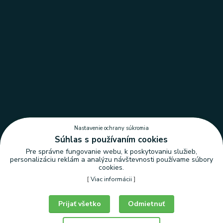
Nastavenie ochrany súkromia
Súhlas s používaním cookies
Pre správne fungovanie webu, k poskytovaniu služieb,
personalizáciu reklám a analýzu návštevnosti používame súbory
cookies.
[
Viac informácii
]
Nastavenie ochrany súkromia
Prijať všetko
Odmietnuť