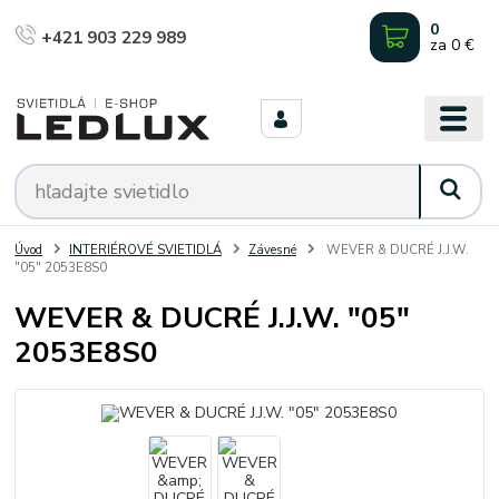
0
+421 903 229 989
za
0 €
Úvod
INTERIÉROVÉ SVIETIDLÁ
Závesné
WEVER & DUCRÉ J.J.W.
"05" 2053E8S0
WEVER & DUCRÉ J.J.W. "05"
2053E8S0