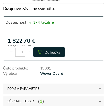
Dizajnové závesné svietidlo.
Dostupnosť
3-4 týždne
1 822,70 €
1 481,87 €
bez DPH
Do košíka
Číslo produktu:
15001
Výrobca:
Wever Ducré
POPIS A PARAMETRE
1
SÚVISIACI TOVAR