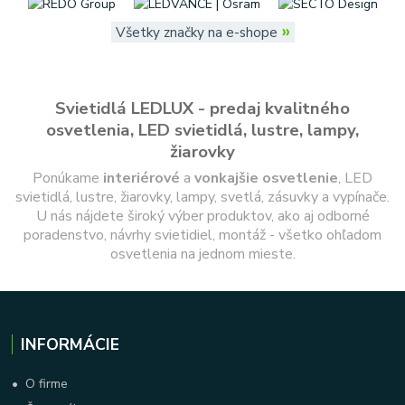
»
Všetky značky na e-shope
Svietidlá LEDLUX - predaj kvalitného
osvetlenia, LED svietidlá, lustre, lampy,
žiarovky
Ponúkame
interiérové
a
vonkajšie
osvetlenie
, LED
svietidlá, lustre, žiarovky, lampy, svetlá, zásuvky a vypínače.
U nás nájdete široký výber produktov, ako aj odborné
poradenstvo, návrhy svietidiel, montáž - všetko ohľadom
osvetlenia na jednom mieste.
INFORMÁCIE
•
O firme