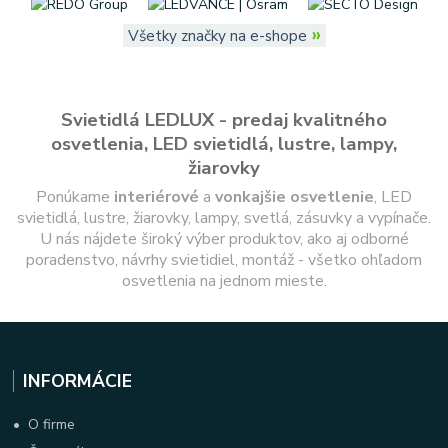
»
Všetky značky na e-shope
Svietidlá LEDLUX - predaj kvalitného
osvetlenia, LED svietidlá, lustre, lampy,
žiarovky
Ponúkame
interiérové
a
vonkajšie
osvetlenie
, LED
svietidlá, lustre, žiarovky, lampy, svetlá, zásuvky a vypínače.
U nás nájdete široký výber produktov, ako aj odborné
poradenstvo, návrhy svietidiel, montáž - všetko ohľadom
osvetlenia na jednom mieste.
INFORMÁCIE
•
O firme