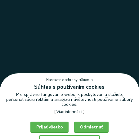
Nastavenie ochrany súkromia
Súhlas s používaním cookies
Pre správne fungovanie webu, k poskytovaniu služieb,
personalizáciu reklám a analýzu návštevnosti používame súbory
cookies.
[
Viac informácii
]
Nastavenie ochrany súkromia
Prijať všetko
Odmietnuť