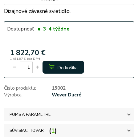
Dizajnové závesné svietidlo.
Dostupnosť
3-4 týždne
1 822,70 €
1 481,87 €
bez DPH
Do košíka
Číslo produktu:
15002
Výrobca:
Wever Ducré
POPIS A PARAMETRE
1
SÚVISIACI TOVAR