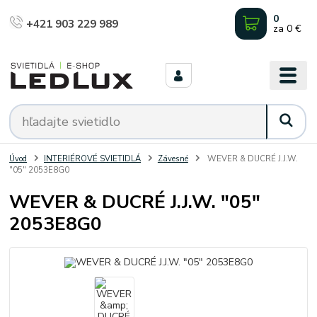
0
+421 903 229 989
za
0 €
Úvod
INTERIÉROVÉ SVIETIDLÁ
Závesné
WEVER & DUCRÉ J.J.W.
"05" 2053E8G0
WEVER & DUCRÉ J.J.W. "05"
2053E8G0