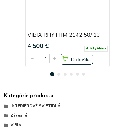
VIBIA RHYTHM 2142 58/ 13
VIBIA R
4 500 €
1 704 €
4-5 týždňov
Do košíka
Kategórie produktu
INTERIÉROVÉ SVIETIDLÁ
Závesné
VIBIA