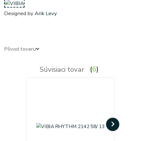
Designed by
Arik Levy
obdlznikove, obdlznikova, svietidla, svietidlo, lampa, lampy, osvetlenie, svetlo, svetla
Pôvod tovaru
Súvisiaci tovar
6