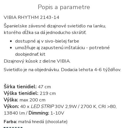
Popis a parametre
VIBIA RHYTHM 2143-14
Španielske závesné dizajnové svietidlo na lanku,
ktorého dĺžka sa dá jednoducho skrátiť.
dostupné aj v sivo-bielej farbe
umožňuje aj zapustenú inštaláciu - potrebné
doobjednať kit
Dizajnový kúsok z dielne VIBIA.
Svietidlo je na objednávku. Dodacia lehota 4-6 týždňov.
Šírka tienidiel:
47 cm
Výška tienidiel:
219 cm
Výška:
max 200 cm
Výkon:
40 x
LED STRIP
30V 2,9W / 2700 K, CRI >80,
13840 lm /
Dimming:
1-10V
Farba:
matná hnedá (chocolate)