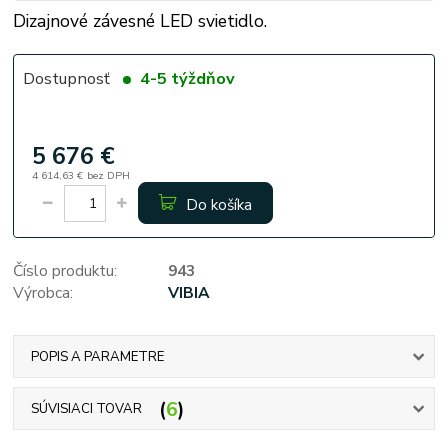
Dizajnové závesné LED svietidlo.
Dostupnosť
4-5 týždňov
5 676 €
4 614,63 €
bez DPH
Do košíka
Číslo produktu:
943
Výrobca:
VIBIA
POPIS A PARAMETRE
6
SÚVISIACI TOVAR