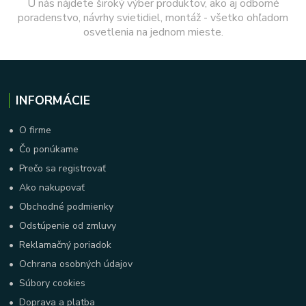
U nás nájdete široký výber produktov, ako aj odborné
poradenstvo, návrhy svietidiel, montáž - všetko ohľadom
osvetlenia na jednom mieste.
INFORMÁCIE
•
O firme
•
Čo ponúkame
•
Prečo sa registrovať
•
Ako nakupovať
•
Obchodné podmienky
•
Odstúpenie od zmluvy
•
Reklamačný poriadok
•
Ochrana osobných údajov
•
Súbory cookies
•
Doprava a platba