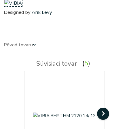
Designed by
Arik Levy
obdlznikove, obdlznikova, svietidla, svietidlo, lampa, lampy, osvetlenie, svetlo, svetla
Pôvod tovaru
Súvisiaci tovar
5