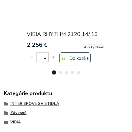
VIBIA RHYTHM 2120 14/ 13
VIBIA R
2 256 €
2 256 €
4-5 týždňov
Do košíka
Kategórie produktu
INTERIÉROVÉ SVIETIDLÁ
Závesné
VIBIA