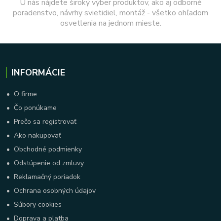
U nás nájdete široký výber produktov, ako aj odborné
poradenstvo, návrhy svietidiel, montáž - všetko ohľadom
osvetlenia na jednom mieste.
INFORMÁCIE
•
O firme
•
Čo ponúkame
•
Prečo sa registrovať
•
Ako nakupovať
•
Obchodné podmienky
•
Odstúpenie od zmluvy
•
Reklamačný poriadok
•
Ochrana osobných údajov
•
Súbory cookies
•
Doprava a platba