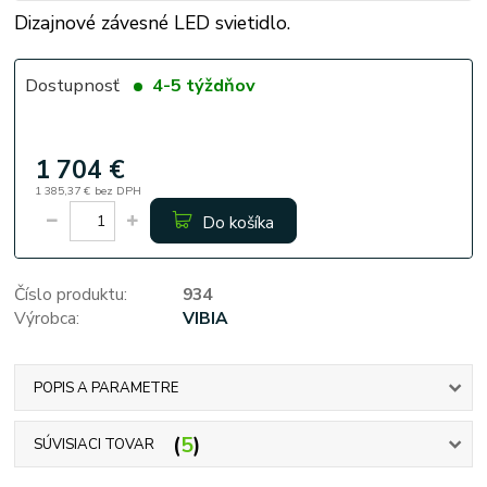
Dizajnové závesné LED svietidlo.
Dostupnosť
4-5 týždňov
1 704 €
1 385,37 €
bez DPH
Do košíka
Číslo produktu:
934
Výrobca:
VIBIA
POPIS A PARAMETRE
5
SÚVISIACI TOVAR