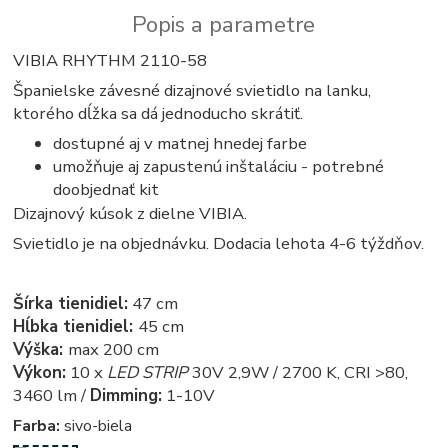
Popis a parametre
VIBIA RHYTHM 2110-58
Španielske závesné dizajnové svietidlo na lanku,
ktorého dĺžka sa dá jednoducho skrátiť.
dostupné aj v matnej hnedej farbe
umožňuje aj zapustenú inštaláciu - potrebné
doobjednať kit
Dizajnový kúsok z dielne VIBIA.
Svietidlo je na objednávku. Dodacia lehota 4-6 týždňov.
Šírka tienidiel:
47 cm
Hĺbka tienidiel:
45 cm
Výška:
max 200 cm
Výkon:
10 x
LED STRIP
30V 2,9W / 2700 K, CRI >80,
3460 lm /
Dimming:
1-10V
Farba:
sivo-biela