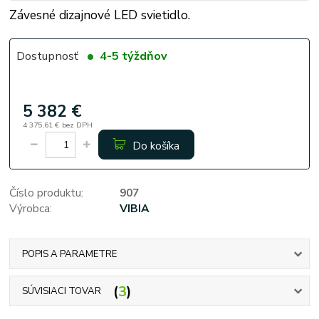
Závesné dizajnové LED svietidlo.
Dostupnosť
4-5 týždňov
5 382 €
4 375,61 €
bez DPH
Do košíka
Číslo produktu:
907
Výrobca:
VIBIA
POPIS A PARAMETRE
3
SÚVISIACI TOVAR