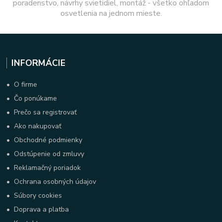
poradenstvo, návrhy svietidiel, montáž - všetko ohľadom
osvetlenia na jednom mieste.
INFORMÁCIE
•
O firme
•
Čo ponúkame
•
Prečo sa registrovať
•
Ako nakupovať
•
Obchodné podmienky
•
Odstúpenie od zmluvy
•
Reklamačný poriadok
•
Ochrana osobných údajov
•
Súbory cookies
•
Doprava a platba