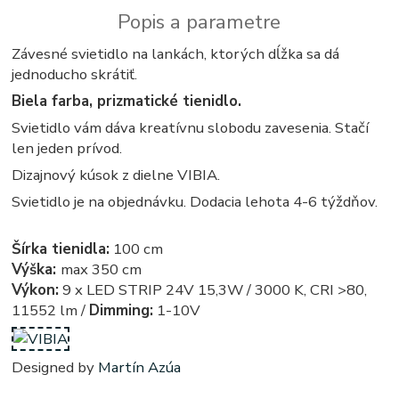
Popis a parametre
Závesné svietidlo na lankách, ktorých dĺžka sa dá
jednoducho skrátiť.
Biela farba, prizmatické tienidlo.
Svietidlo vám dáva kreatívnu slobodu zavesenia. Stačí
len jeden prívod.
Dizajnový kúsok z dielne VIBIA.
Svietidlo je na objednávku. Dodacia lehota 4-6 týždňov.
Šírka tienidla:
100 cm
Výška:
max 350 cm
Výkon:
9 x LED STRIP 24V 15,3W / 3000 K, CRI >80,
11552 lm /
Dimming:
1-10V
Designed by
Martín Azúa
obdlznikove, obdlznikova, svietidla, svietidlo, lampa, lampy, osvetlenie, svetlo, svetla