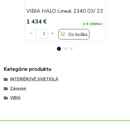
VIBIA HALO Lineal 2340 03/ 23
VIBIA HA
1 434 €
1 908 €
4-5 týždňov
Do košíka
Kategórie produktu
INTERIÉROVÉ SVIETIDLÁ
Závesné
VIBIA