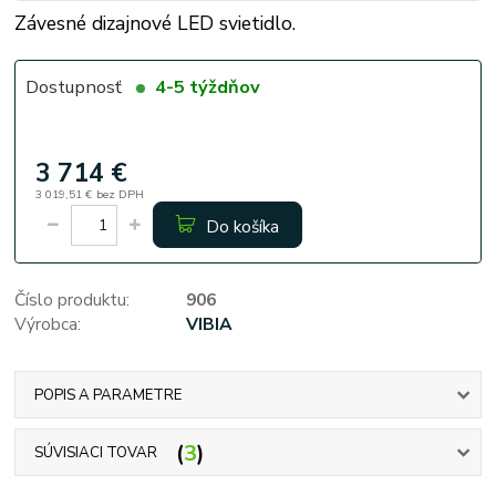
Závesné dizajnové LED svietidlo.
Dostupnosť
4-5 týždňov
3 714 €
3 019,51 €
bez DPH
Do košíka
Číslo produktu:
906
Výrobca:
VIBIA
POPIS A PARAMETRE
3
SÚVISIACI TOVAR