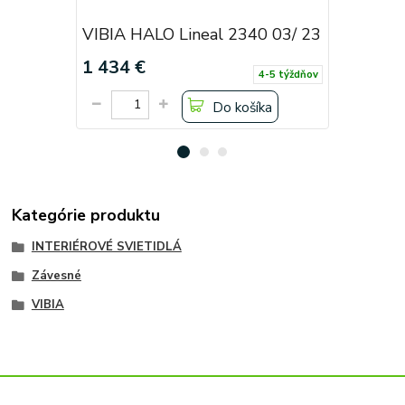
VIBIA HALO Lineal 2340 03/ 23
VIBIA HA
1 434 €
1 908 €
4-5 týždňov
Do košíka
Kategórie produktu
INTERIÉROVÉ SVIETIDLÁ
Závesné
VIBIA