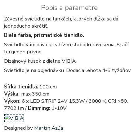
Popis a parametre
Závesné svietidlo na lankách, ktorých dĺžka sa dá
jednoducho skrátiť.
Biela farba, prizmatické tienidlo.
Svietidlo vám dáva kreatívnu slobodu zavesenia. Stačí
len jeden prívod.
Dizajnový kúsok z dielne VIBIA.
Svietidlo je na objednávku. Dodacia lehota 4-6 týždňov.
Šírka tienidla:
100 cm
Výška:
max 350 cm
Výkon:
6 x LED STRIP 24V 15,3W / 3000 K, CRI >80,
7702 lm /
Dimming:
1-10V
Designed by
Martín Azúa
obdlznikove, obdlznikova, svietidla, svietidlo, lampa, lampy, osvetlenie, svetlo, svetla