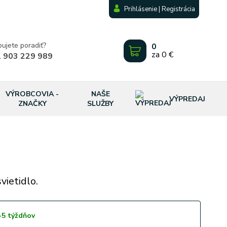
Prihlásenie | Registrácia
bujete poradiť?
0
za
0 €
 903 229 989
VÝROBCOVIA -
NAŠE
VÝPREDAJ
ZNAČKY
SLUŽBY
ietidlo.
-5 týždňov