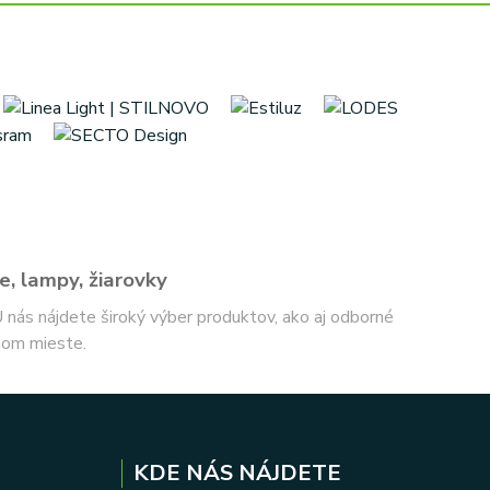
e, lampy, žiarovky
 U nás nájdete široký výber produktov, ako aj odborné
nom mieste.
KDE NÁS NÁJDETE