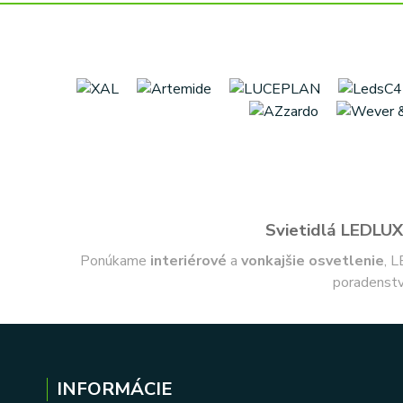
Svietidlá LEDLUX 
Ponúkame
interiérové
a
vonkajšie
osvetlenie
, L
poradenstv
INFORMÁCIE