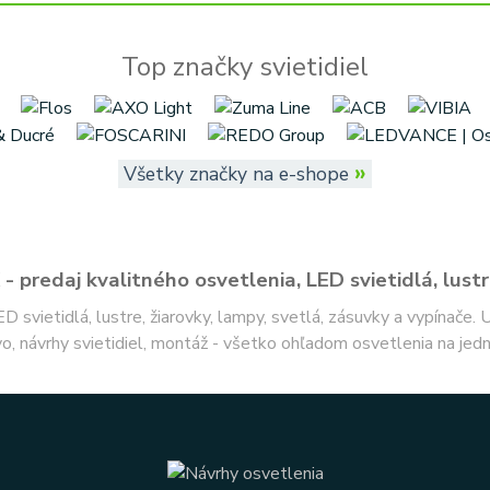
Top značky svietidiel
»
Všetky značky na e-shope
- predaj kvalitného osvetlenia, LED svietidlá, lustr
ED svietidlá, lustre, žiarovky, lampy, svetlá, zásuvky a vypínače.
o, návrhy svietidiel, montáž - všetko ohľadom osvetlenia na jed