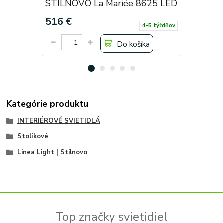
STILNOVO La Mariée 8625 LED
STILNOV
516 €
564 €
4-5 týždňov
Do košíka
Kategórie produktu
INTERIÉROVÉ SVIETIDLÁ
Stolíkové
Linea Light | Stilnovo
Top značky svietidiel