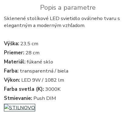
Popis a parametre
Sklenené stolíkové LED svietidlo oválneho tvaru s
elegantným a moderným vzhľadom.
Výška:
23,5 cm
Priemer:
28 cm
Materiál:
fúkané sklo
Farba:
transparentná / biela
Výkon:
LED 9W / 1082 lm
Farba svetla (K):
3000K
Stmievanie:
Push DIM
linea light MADE, ma&de by LineaLight,
svietidla, svietidlo, lampa, lampy, osvetlenie, svetlo, svetla -
stolova, stolove - stolna, stolne - stolíková, stolíkové, na stôl, na stolík, k stolu, k stolíku