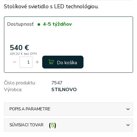
Stolíkové svietidlo s LED technológiou.
Dostupnosť
4-5 týždňov
540 €
439,02 €
bez DPH
Do košíka
Číslo produktu:
7547
Výrobca:
STILNOVO
POPIS A PARAMETRE
5
SÚVISIACI TOVAR