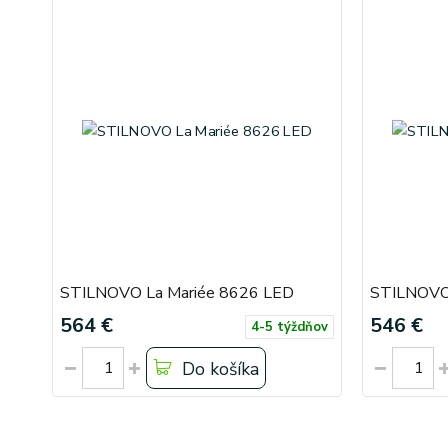
STILNOVO La Mariée 8626 LED
STILNOVO 
564 €
546 €
4-5 týždňov
Do košíka