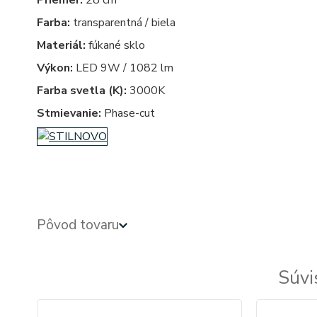
Priemer:
28 cm
Farba:
transparentná / biela
Materiál:
fúkané sklo
Výkon:
LED 9W / 1082 lm
Farba svetla (K):
3000K
Stmievanie:
Phase-cut
Pôvod tovaru
Súvi