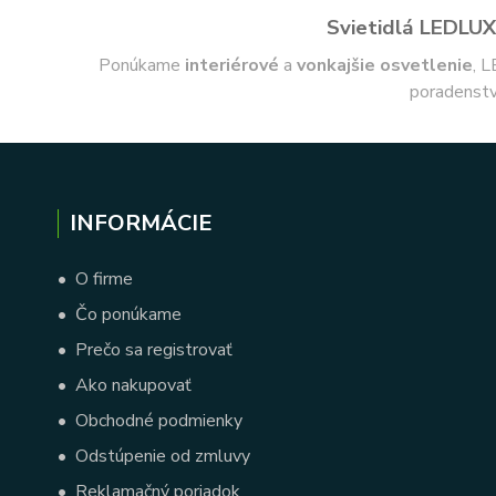
Svietidlá LEDLUX 
Ponúkame
interiérové
a
vonkajšie
osvetlenie
, L
poradenstv
INFORMÁCIE
•
O firme
•
Čo ponúkame
•
Prečo sa registrovať
•
Ako nakupovať
•
Obchodné podmienky
•
Odstúpenie od zmluvy
•
Reklamačný poriadok