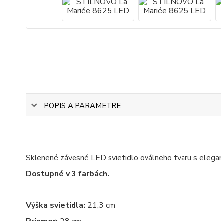
POPIS A PARAMETRE
Sklenené závesné LED svietidlo oválneho tvaru s eleg
Dostupné v 3 farbách.
Výška svietidla:
21,3 cm