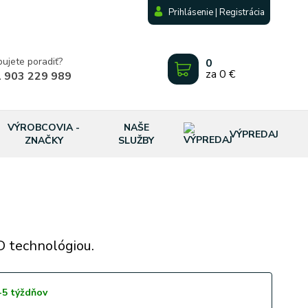
Prihlásenie | Registrácia
bujete poradiť?
0
za
0 €
 903 229 989
VÝROBCOVIA -
NAŠE
VÝPREDAJ
ZNAČKY
SLUŽBY
D technológiou.
-5 týždňov