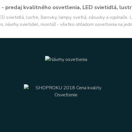
- predaj kvalitného osvetlenia, LED svietidlá, lustr
ED svietidlá, lustre, žiarovky, lampy, svetlá, zásuvky a vypínače.
o, návrhy svietidiel, montáž - všetko ohľadom osvetlenia na jed