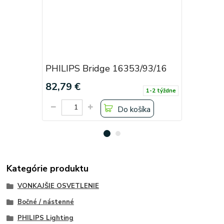
PHILIPS Bridge 16353/93/16
PHILIPS 
82,79 €
121,49 
1-2 týždne
Do košíka
Kategórie produktu
VONKAJŠIE OSVETLENIE
Bočné / nástenné
PHILIPS Lighting