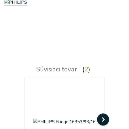
exterierove svietidla so senzorom pohybu - senzorove svietidlo - so senzorom - svietidla so senzorom
- exterierova svetlo so senzorom pohybu - senzorove svetlo - svietidlo so senzorom - senzorove svietidla -
exterierove svetla so senzorom pohybu - exterierove svietidlo so senzorom pohybu - exterierove svietidla
- exterierove vonkajsie osvetlenie, svietidlo - vonkajsie svietidla - exterierove vonkajsie svetla, svetlo,
lampy - exterierova lampa
Súvisiaci tovar
2