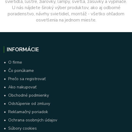
svietidlá, lustre, žiarovky, lampy, svetlá, zásuvky a vypínače.
U nás nájdete široký výber produktov, ako aj odborné
poradenstvo, návrhy svietidiel, montáž - všetko ohľadom
osvetlenia na jednom mieste.
INFORMÁCIE
•
O firme
•
Čo ponúkame
•
Prečo sa registrovať
•
Ako nakupovať
•
Obchodné podmienky
•
Odstúpenie od zmluvy
•
Reklamačný poriadok
•
Ochrana osobných údajov
•
Súbory cookies