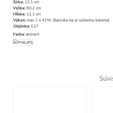
Šírka:
12,1 cm
Výška:
80,2 cm
Hĺbka:
12,1 cm
Výkon:
max 1 x 42W (žiarovka nie je súčasťou balenia)
Objímka:
E27
Farba:
antracit
Exterierove svietidla - exterierove vonkajsie osvetlenie, svietidlo - vonkajsie svietidla - exterierov
Súvi