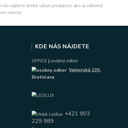
 U nás nájdete široký výber produktov, ako aj odborné
nom mieste.
KDE NÁS NÁJDETE
OFFICE
|
osobný odber
Vajnorská 135
,
Bratislava
+421 903
229 989