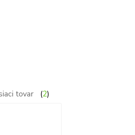
e vonkajsie svetla, svetlo, lampy - exterierova lampa
siaci tovar
2