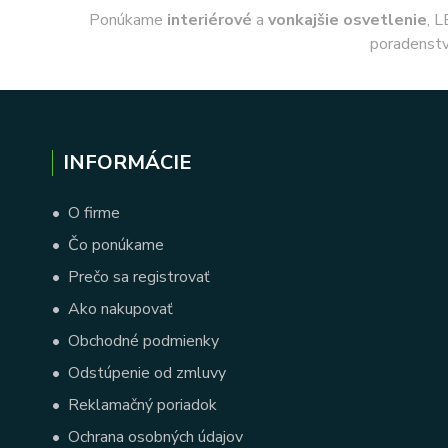
Ponúkame
interiérové
a
vonkajšie
osvetlenie
, L
poradenstv
INFORMÁCIE
•
O firme
•
Čo ponúkame
•
Prečo sa registrovať
•
Ako nakupovať
•
Obchodné podmienky
•
Odstúpenie od zmluvy
•
Reklamačný poriadok
•
Ochrana osobných údajov