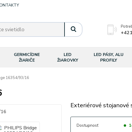
ONTAKTY
Potre
+421
GERMICÍDNE
LED
LED PÁSY, ALU
ŽIARIČE
ŽIAROVKY
PROFILY
dge 16354/93/16
6
Exteriérové stojanové s
Dostupnosť
1