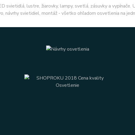
ED svietidlá, lustre, žiarovky, lampy, svetlá, zásuvky a vypínače.
o, návrhy svietidiel, montáž - všetko ohľadom osvetlenia na jed