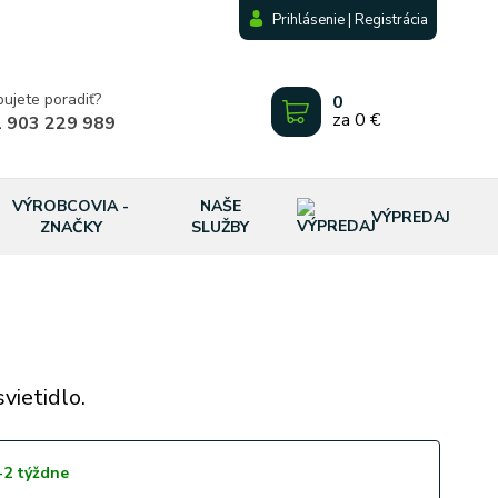
Prihlásenie | Registrácia
bujete poradiť?
0
za
0 €
 903 229 989
VÝROBCOVIA -
NAŠE
VÝPREDAJ
ZNAČKY
SLUŽBY
vietidlo.
-2 týždne