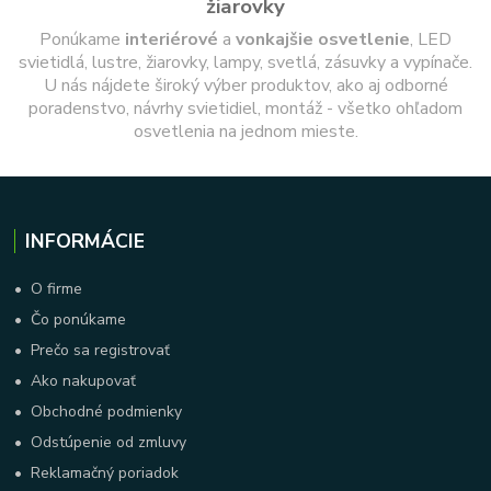
žiarovky
Ponúkame
interiérové
a
vonkajšie
osvetlenie
, LED
svietidlá, lustre, žiarovky, lampy, svetlá, zásuvky a vypínače.
U nás nájdete široký výber produktov, ako aj odborné
poradenstvo, návrhy svietidiel, montáž - všetko ohľadom
osvetlenia na jednom mieste.
INFORMÁCIE
•
O firme
•
Čo ponúkame
•
Prečo sa registrovať
•
Ako nakupovať
•
Obchodné podmienky
•
Odstúpenie od zmluvy
•
Reklamačný poriadok