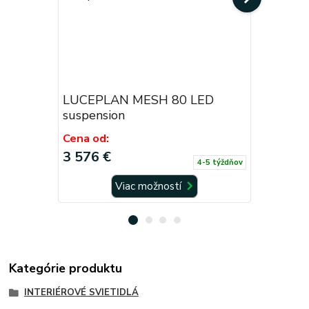
LUCEPLAN MESH 80 LED
LUCEPLA
suspension
suspensi
Cena od:
Cena od:
3 576 €
4 604,4
4-5 týždňov
Viac možností
Kategórie produktu
INTERIÉROVÉ SVIETIDLÁ