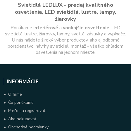
Svietidlá LEDLUX - predaj kvalitného
osvetlenia, LED svietidlá, lustre, lampy,
žiarovky
Ponúkame
interiérové
a
vonkajšie
osvetlenie
, LED
svietidlá, lustre, žiarovky, lampy, svetlá, zásuvky a vypínače.
U nás nájdete široký výber produktov, ako aj odborné
poradenstvo, návrhy svietidiel, montáž - všetko ohľadom
osvetlenia na jednom mieste.
INFORMÁCIE
•
O firme
•
Čo ponúkame
•
Prečo sa registrovať
•
Ako nakupovať
•
Obchodné podmienky