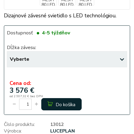
Dizajnové závesné svietidlo s LED technológiou.
Dostupnosť
4-5 týždňov
Dĺžka závesu:
Cena od:
3 576 €
od
2 907,32 €
bez DPH
Do košíka
Číslo produktu:
13012
Výrobca:
LUCEPLAN