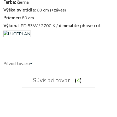
Farba:
čierna
Výška svietidla:
60 cm (+záves)
Priemer:
80 cm
Výkon:
LED 53W / 2700 K /
dimmable phase cut
D86c.pi. Suspension 1D860C800001
Pôvod tovaru
Súvisiaci tovar
4