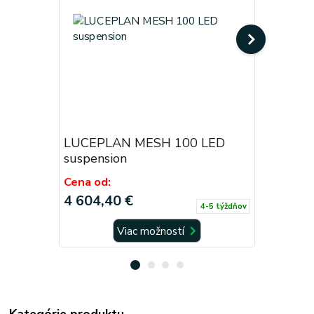
LUCEPLAN MESH 100 LED
LUCEPLA
suspension
suspensi
Cena od:
Cena od:
4 604,40 €
1 994,4
4-5 týždňov
Viac možností