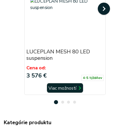
LUCEPLAN MESH 80 LED
LUCEPLA
suspension
suspensi
Cena od:
Cena od:
3 576 €
1 994,4
4-5 týždňov
Viac možností
Kategórie produktu