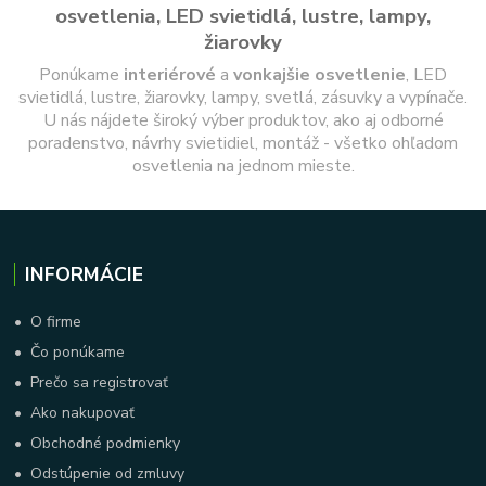
osvetlenia, LED svietidlá, lustre, lampy,
žiarovky
Ponúkame
interiérové
a
vonkajšie
osvetlenie
, LED
svietidlá, lustre, žiarovky, lampy, svetlá, zásuvky a vypínače.
U nás nájdete široký výber produktov, ako aj odborné
poradenstvo, návrhy svietidiel, montáž - všetko ohľadom
osvetlenia na jednom mieste.
INFORMÁCIE
•
O firme
•
Čo ponúkame
•
Prečo sa registrovať
•
Ako nakupovať
•
Obchodné podmienky
•
Odstúpenie od zmluvy