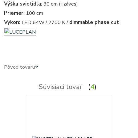
Výška svietidla:
90 cm (+záves)
Priemer:
100 cm
Výkon:
LED 64W / 2700 K /
dimmable phase cut
D86c Suspension 1D860C000001
Pôvod tovaru
Súvisiaci tovar
4